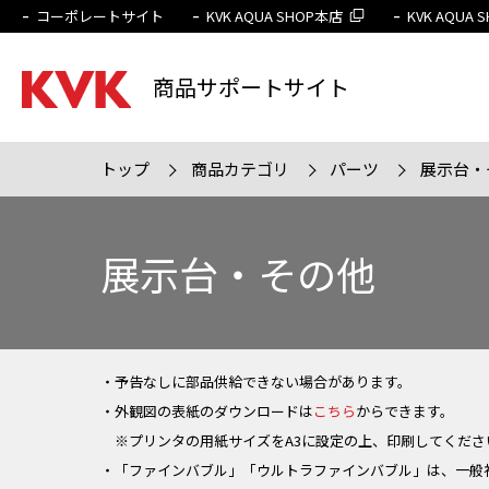
コーポレートサイト
KVK AQUA SHOP本店
KVK AQUA
商品サポートサイト
トップ
商品カテゴリ
パーツ
展示台・
検索条件
販売終
展示台・その他
・予告なしに部品供給できない場合があります。
・外観図の表紙のダウンロードは
こちら
からできます。
※プリンタの用紙サイズをA3に設定の上、印刷してくださ
・「ファインバブル」「ウルトラファインバブル」は、一般