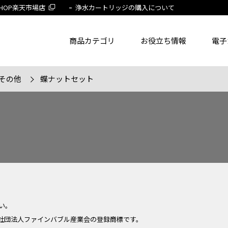
 SHOP楽天市場店
浄水カートリッジの購入について
商品カテゴリ
お役立ち情報
電子
その他
蝶ナットセット
了品を除く
節湯水栓製品だけを表示
旧MYM製品だ
品番
商品名
フリー
い。
社団法人ファインバブル産業会の登録商標です。