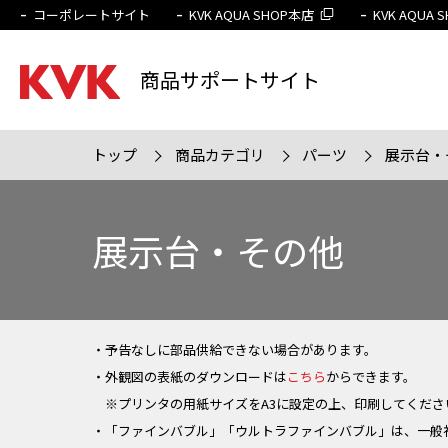
コーポレートサイト
KVK AQUA SHOP本店
KVK AQUA
商品サポートサイト
トップ
商品カテゴリ
パーツ
展示台・
検索条件
販売終
展示台・その他
・予告なしに部品供給できない場合があります。
・外観図の表紙のダウンロードは
こちら
からできます。
※プリンタの用紙サイズをA3に設定の上、印刷してくださ
・「ファインバブル」「ウルトラファインバブル」は、一般