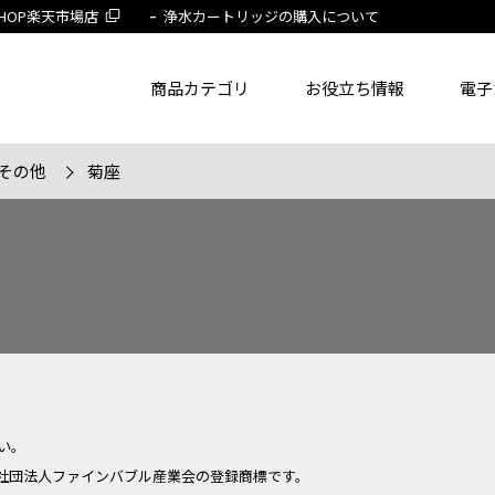
 SHOP楽天市場店
浄水カートリッジの購入について
商品カテゴリ
お役立ち情報
電子
その他
菊座
了品を除く
節湯水栓製品だけを表示
旧MYM製品だ
品番
商品名
フリー
い。
社団法人ファインバブル産業会の登録商標です。