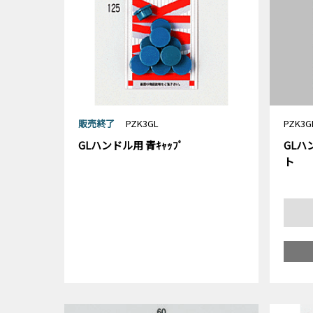
販売終了
PZK3GL
PZK3G
GLハンドル用 青ｷｬｯﾌﾟ
GLハ
ト