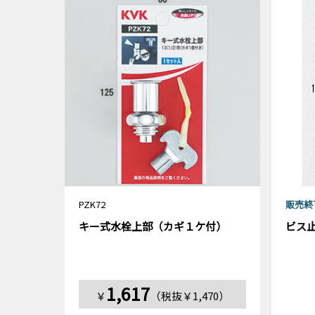
PZK72
販売終
キー式水栓上部（カギ１ケ付）
ビス
1,617
￥
（税抜￥1,470）