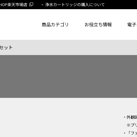
 SHOP楽天市場店
浄水カートリッジの購入について
商品カテゴリ
お役立ち情報
電子
セット
了品を除く
節湯水栓製品だけを表示
旧MYM製品だ
品番
商品名
フリー
・外観
※プ
・「フ