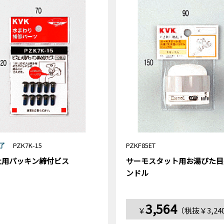
了
PZK7K-15
PZKF85ET
止用パッキン締付ビス
サーモスタット用お湯ぴた目
ンドル
3,564
￥
（税抜￥3,24