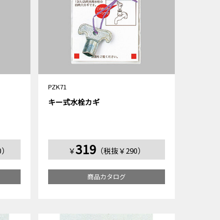
PZK71
キー式水栓カギ
319
0）
￥
（税抜￥290）
商品カタログ