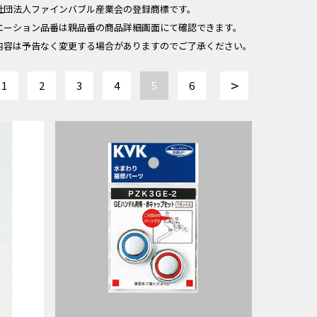
社団法人ファインバブル産業会の登録商標です。
エーション品番は親品番の商品詳細画面にて確認できます。
内容は予告なく変更する場合がありますのでご了承ください。
>
1
2
3
4
5
6