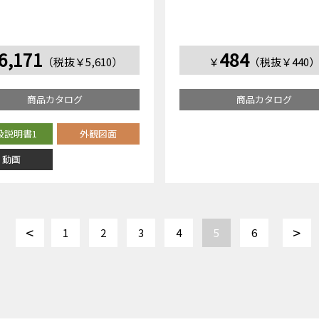
6,171
484
（税抜￥5,610）
￥
（税抜￥440
商品カタログ
商品カタログ
扱説明書1
外観図面
動画
<
>
1
2
3
4
5
6