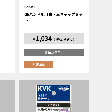
PZK3GE-2
GEハンドル用 青・赤キャップセッ
ト
1,034
￥
（税抜￥940）
商品カタログ
外観図面