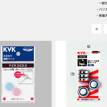
一般
・バリ
・掲載
<