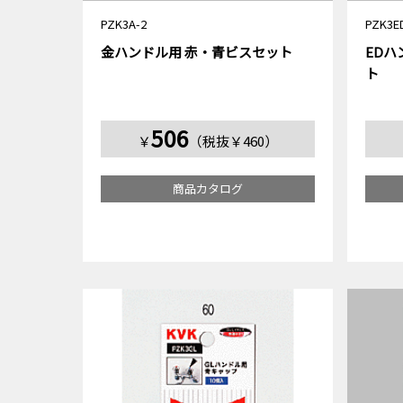
PZK3A-2
PZK3E
金ハンドル用 赤・青ビスセット
EDハ
ト
506
￥
（税抜￥460）
商品カタログ