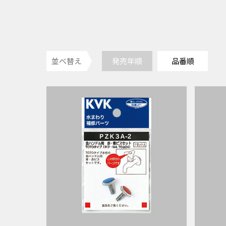
並べ替え
発売年順
品番順