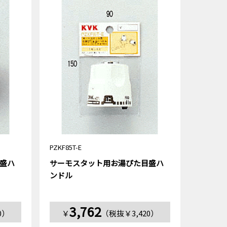
PZKF85T-E
盛ハ
サーモスタット用お湯ぴた目盛ハ
ンドル
3,762
0）
￥
（税抜￥3,420）