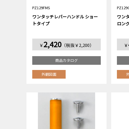
PZ129FMS
PZ129
ワンタッチレバーハンドル ショー
ワン
トタイプ
ロン
2,420
￥
（税抜￥2,200）
￥
商品カタログ
外観図面