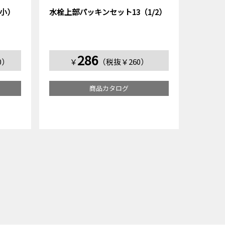
小）
水栓上部パッキンセット13（1/2）
286
0）
￥
（税抜￥260）
商品カタログ