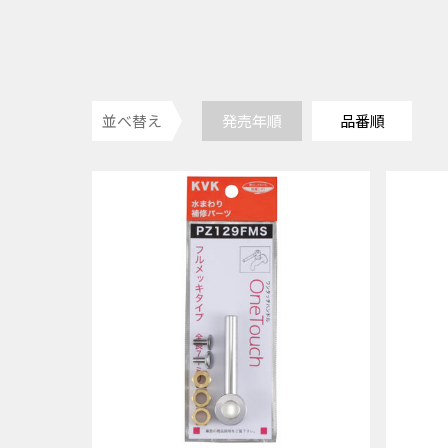
並べ替え
発売年順
品番順