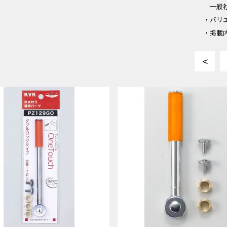
一般
・バリ
・掲載
<