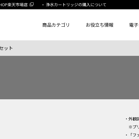
 SHOP楽天市場店
浄水カートリッジの購入について
商品カテゴリ
お役立ち情報
電子
セット
了品を除く
節湯水栓製品だけを表示
旧MYM製品だ
品番
商品名
フリー
・外観
※プ
・「フ