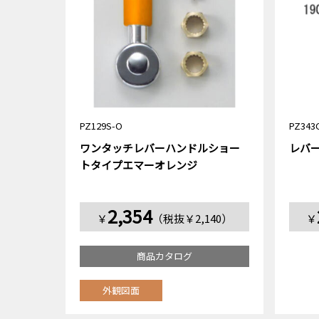
PZ129S-O
PZ343
ワンタッチレバーハンドルショー
レバ
トタイプエマーオレンジ
2,354
￥
（税抜￥2,140）
￥
商品カタログ
外観図面