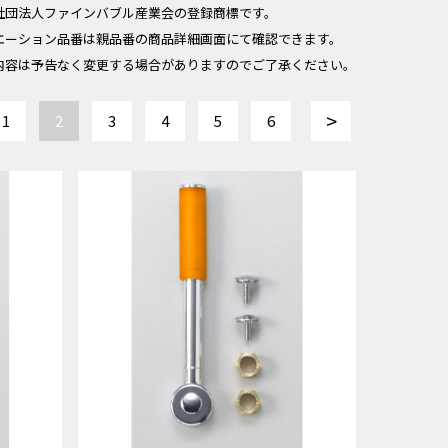
社団法人ファインバブル産業会の登録商標です。
エーション品番は親品番の商品詳細画面にて確認できます。
内容は予告なく変更する場合がありますのでご了承ください。
>
1
2
3
4
5
6