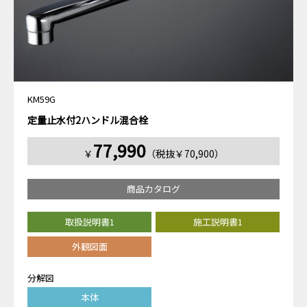
KM59G
定量止水付2ハンドル混合栓
77,990
￥
（税抜￥70,900）
商品カタログ
取扱説明書1
施工説明書1
外観図面
分解図
本体