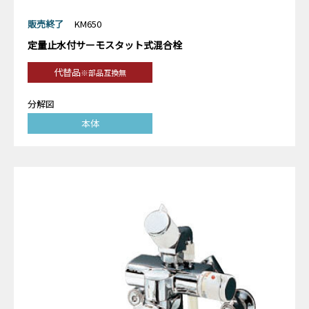
販売終了
KM650
定量止水付サーモスタット式混合栓
代替品
※部品互換無
分解図
本体