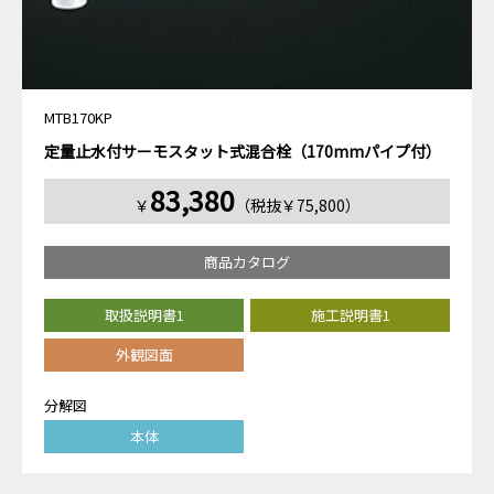
MTB170KP
定量止水付サーモスタット式混合栓（170mmパイプ付）
83,380
￥
（税抜￥75,800）
商品カタログ
取扱説明書1
施工説明書1
外観図面
分解図
本体