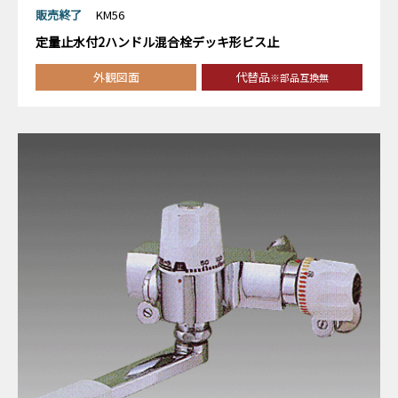
販売終了
KM56
定量止水付2ハンドル混合栓デッキ形ビス止
外観図面
代替品
※部品互換無