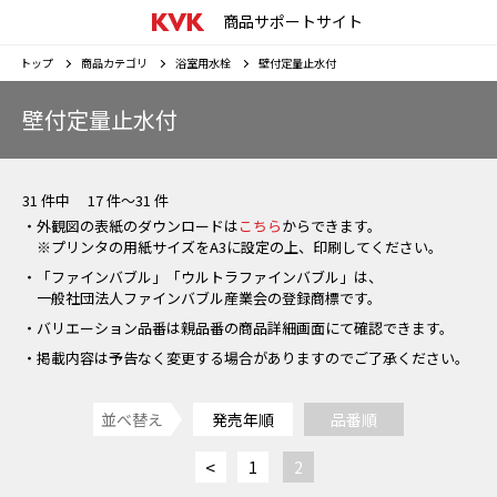
商品サポートサイト
トップ
商品カテゴリ
浴室用水栓
壁付定量止水付
壁付定量止水付
31 件中 17 件～31 件
・外観図の表紙のダウンロードは
こちら
からできます。
※プリンタの用紙サイズをA3に設定の上、印刷してください。
・「ファインバブル」「ウルトラファインバブル」は、
一般社団法人ファインバブル産業会の登録商標です。
・バリエーション品番は親品番の商品詳細画面にて確認できます。
・掲載内容は予告なく変更する場合がありますのでご了承ください。
並べ替え
発売年順
品番順
<
1
2