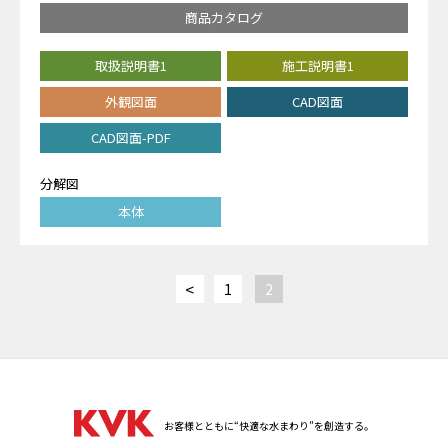
商品カタログ
取扱説明書1
施工説明書1
外観図面
CAD図面
CAD図面-PDF
分解図
本体
<
1
2
お客様とともに“快適な水まわり”を創造する。