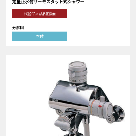
定量止水付サーモスタット式シャワー
代替品
※部品互換無
分解図
本体