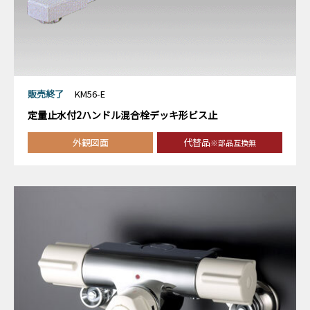
販売終了
KM56-E
定量止水付2ハンドル混合栓デッキ形ビス止
外観図面
代替品
※部品互換無