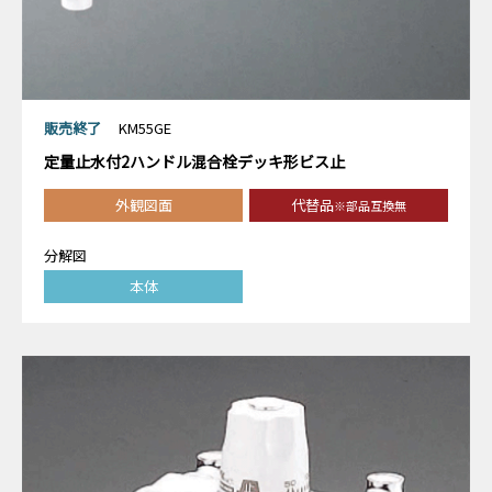
販売終了
KM55GE
定量止水付2ハンドル混合栓デッキ形ビス止
外観図面
代替品
※部品互換無
分解図
本体