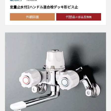
定量止水付2ハンドル混合栓デッキ形ビス止
外観図面
代替品
※部品互換無