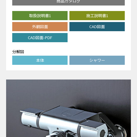
商品カタログ
取扱説明書1
施工説明書1
外観図面
CAD図面
CAD図面-PDF
分解図
本体
シャワー