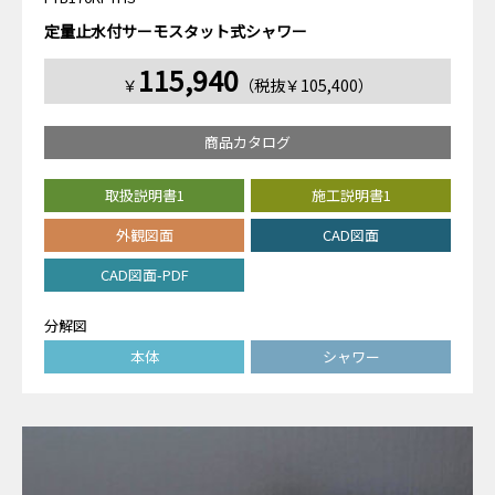
定量止水付サーモスタット式シャワー
115,940
￥
（税抜￥105,400）
商品カタログ
取扱説明書1
施工説明書1
外観図面
CAD図面
CAD図面-PDF
分解図
本体
シャワー