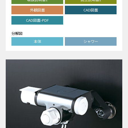
外観図面
CAD図面
CAD図面-PDF
分解図
本体
シャワー