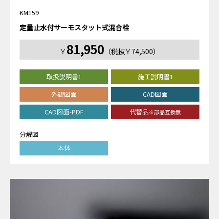
KM159
定量止水付サーモスタット式混合栓
81,950
￥
（税抜￥74,500）
取扱説明書1
施工説明書1
外観図面
CAD図面
CAD図面-PDF
代替品
※部品互換無
分解図
本体