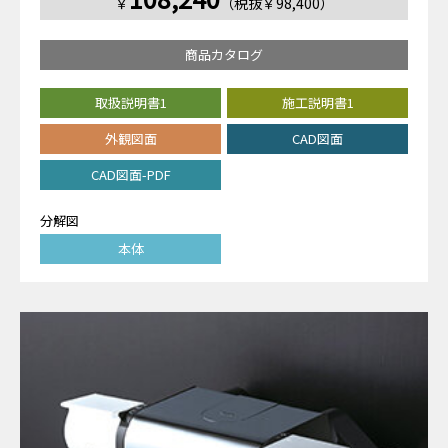
￥
（税抜￥98,400）
商品カタログ
取扱説明書1
施工説明書1
外観図面
CAD図面
CAD図面-PDF
分解図
本体