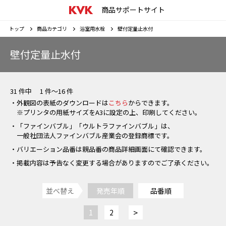
商品サポートサイト
トップ
商品カテゴリ
浴室用水栓
壁付定量止水付
壁付定量止水付
31 件中 1 件～16 件
・外観図の表紙のダウンロードは
こちら
からできます。
※プリンタの用紙サイズをA3に設定の上、印刷してください。
・「ファインバブル」「ウルトラファインバブル」は、
一般社団法人ファインバブル産業会の登録商標です。
・バリエーション品番は親品番の商品詳細画面にて確認できます。
・掲載内容は予告なく変更する場合がありますのでご了承ください。
並べ替え
発売年順
品番順
>
1
2