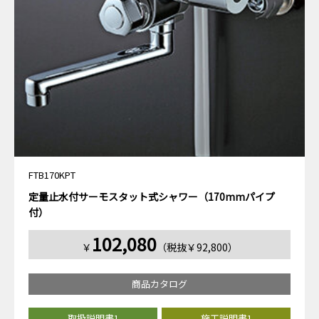
FTB170KPT
定量止水付サーモスタット式シャワー（170mmパイプ
付）
102,080
￥
（税抜￥92,800）
商品カタログ
取扱説明書1
施工説明書1