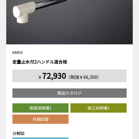
KM59
定量止水付2ハンドル混合栓
72,930
￥
（税抜￥66,300）
商品カタログ
取扱説明書1
施工説明書1
外観図面
分解図