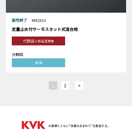
販売終了
KM231G
定量止水付サーモスタット式混合栓
代替品
※部品互換無
分解図
本体
>
1
2
お客様とともに“快適な水まわり”を創造する。