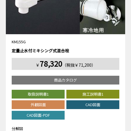
KM155G
定量止水付ミキシング式混合栓
78,320
￥
（税抜￥71,200）
商品カタログ
取扱説明書1
施工説明書1
外観図面
CAD図面
CAD図面-PDF
分解図