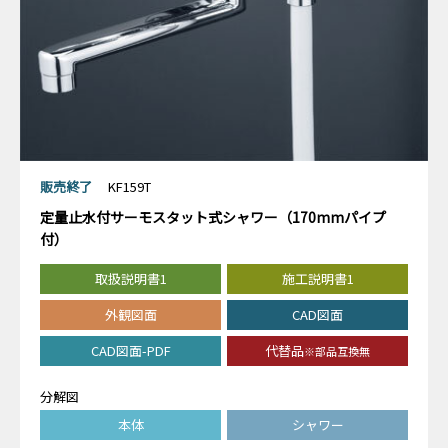
販売終了
KF159T
定量止水付サーモスタット式シャワー（170mmパイプ
付）
取扱説明書1
施工説明書1
外観図面
CAD図面
CAD図面-PDF
代替品
※部品互換無
分解図
本体
シャワー