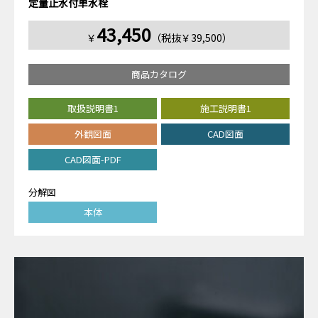
定量止水付単水栓
43,450
￥
（税抜￥39,500）
商品カタログ
取扱説明書1
施工説明書1
外観図面
CAD図面
CAD図面-PDF
分解図
本体