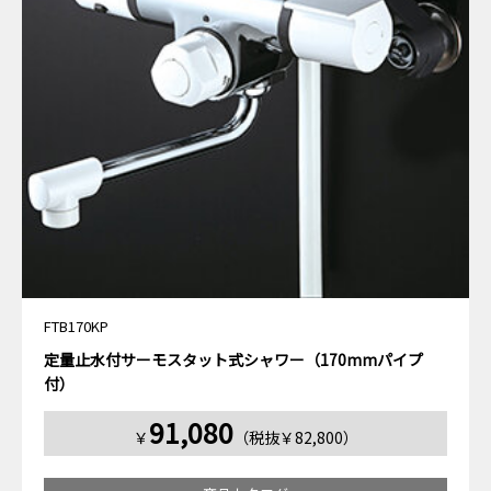
FTB170KP
定量止水付サーモスタット式シャワー（170mmパイプ
付）
91,080
￥
（税抜￥82,800）