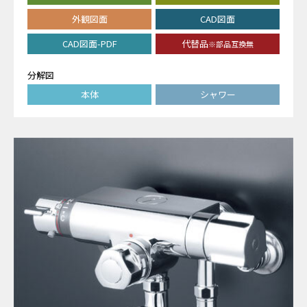
外観図面
CAD図面
CAD図面-PDF
代替品
※部品互換無
分解図
本体
シャワー