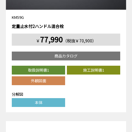
KM59G
定量止水付2ハンドル混合栓
77,990
￥
（税抜￥70,900）
商品カタログ
取扱説明書1
施工説明書1
外観図面
分解図
本体