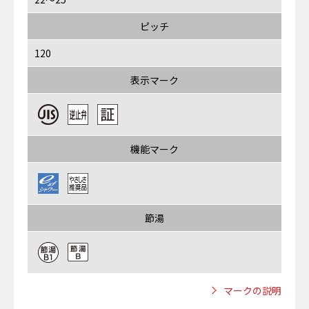
ピッチ
120
表示マーク
機能マーク
節湯
マークの説明