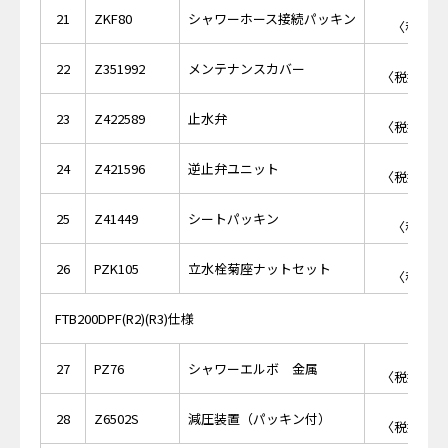
￥1
21
ZKF80
シャワーホース接続パッキン
〈税抜価格
￥2,
22
Z351992
メンテナンスカバー
〈税抜価格 
￥1,
23
Z422589
止水弁
〈税抜価格 
￥2,
24
Z421596
逆止弁ユニット
〈税抜価格 
￥1
25
Z41449
シートパッキン
〈税抜価格
￥5
26
PZK105
立水栓菊座ナットセット
〈税抜価格
FTB200DPF(R2)(R3)仕様
￥2,
27
PZ76
シャワーエルボ 金属
〈税抜価格 
￥8,
28
Z6502S
減圧装置（パッキン付）
〈税抜価格 