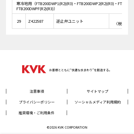
寒冷地用（FTB200DWP1(R2)(R3)・FTB200DWP2(R2)(R3)・FTB200DW
FTB200DWPF(R2)(R3)）
￥3,
29
Z422587
逆止弁ユニット
〈税抜価格 
お客様とともに“快適な水まわり”を創造する。
注意事項
サイトマップ
プライバシーポリシー
ソーシャルメディア利用規約
推奨環境・ご利用条件
©2026 KVK CORPORATION