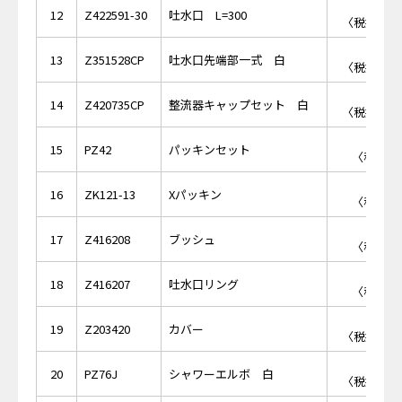
￥6,
12
Z422591-30
吐水口 L=300
〈税抜価格 
￥2,
13
Z351528CP
吐水口先端部一式 白
〈税抜価格 
￥1,
14
Z420735CP
整流器キャップセット 白
〈税抜価格 
￥3
15
PZ42
パッキンセット
〈税抜価格
￥1
16
ZK121-13
Xパッキン
〈税抜価格
￥1
17
Z416208
ブッシュ
〈税抜価格
￥5
18
Z416207
吐水口リング
〈税抜価格
￥8,
19
Z203420
カバー
〈税抜価格 
￥2,
20
PZ76J
シャワーエルボ 白
〈税抜価格 