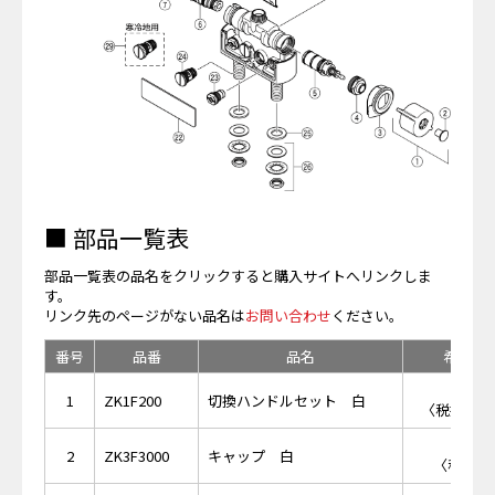
■ 部品一覧表
部品一覧表の品名をクリックすると購入サイトへリンクしま
す。
リンク先のページがない品名は
お問い合わせ
ください。
番号
品番
品名
希望小
￥1,
1
ZK1F200
切換ハンドルセット 白
〈税抜価格 
￥4
2
ZK3F3000
キャップ 白
〈税抜価格