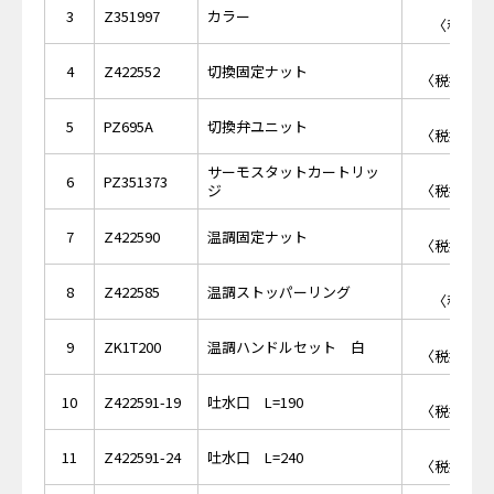
￥7
3
Z351997
カラー
〈税抜価格
￥1,
4
Z422552
切換固定ナット
〈税抜価格 
￥5,
5
PZ695A
切換弁ユニット
〈税抜価格 
サーモスタットカートリッ
￥8,
6
PZ351373
ジ
〈税抜価格 
￥1,
7
Z422590
温調固定ナット
〈税抜価格 
￥8
8
Z422585
温調ストッパーリング
〈税抜価格
￥2,
9
ZK1T200
温調ハンドルセット 白
〈税抜価格 
￥5,
10
Z422591-19
吐水口 L=190
〈税抜価格 
￥6,
11
Z422591-24
吐水口 L=240
〈税抜価格 