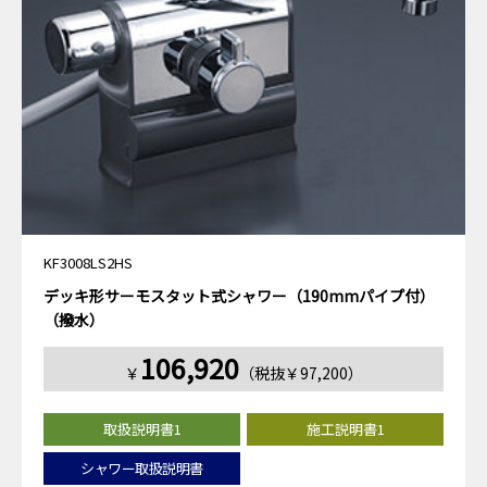
KF3008LS2HS
デッキ形サーモスタット式シャワー（190mmパイプ付）
（撥水）
106,920
￥
（税抜￥97,200）
取扱説明書1
施工説明書1
シャワー取扱説明書