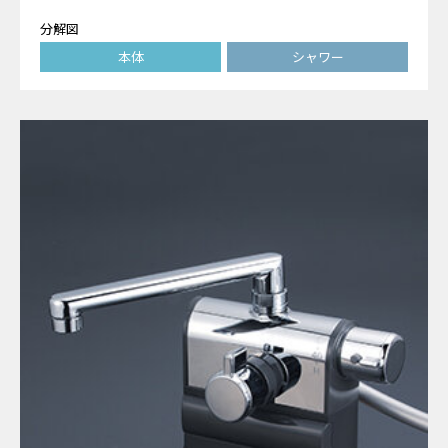
分解図
本体
シャワー