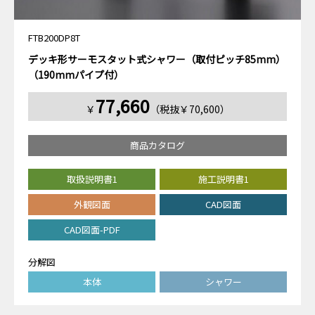
FTB200DP8T
デッキ形サーモスタット式シャワー（取付ピッチ85mm）
（190mmパイプ付）
77,660
￥
（税抜￥70,600）
商品カタログ
取扱説明書1
施工説明書1
外観図面
CAD図面
CAD図面-PDF
分解図
本体
シャワー