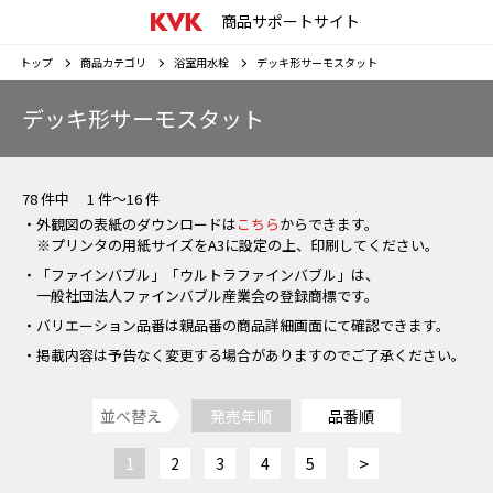
商品サポートサイト
トップ
商品カテゴリ
浴室用水栓
デッキ形サーモスタット
デッキ形サーモスタット
78 件中 1 件～16 件
・外観図の表紙のダウンロードは
こちら
からできます。
※プリンタの用紙サイズをA3に設定の上、印刷してください。
・「ファインバブル」「ウルトラファインバブル」は、
一般社団法人ファインバブル産業会の登録商標です。
・バリエーション品番は親品番の商品詳細画面にて確認できます。
・掲載内容は予告なく変更する場合がありますのでご了承ください。
並べ替え
発売年順
品番順
>
1
2
3
4
5