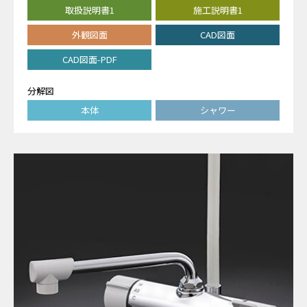
取扱説明書1
施工説明書1
外観図面
CAD図面
CAD図面-PDF
分解図
本体
シャワー