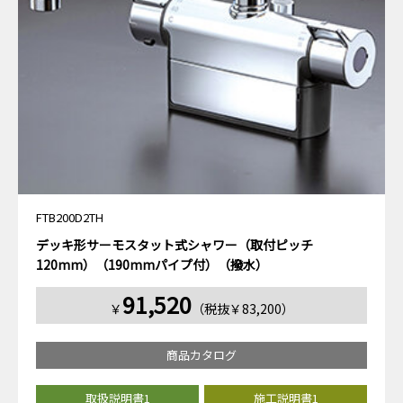
FTB200D2TH
デッキ形サーモスタット式シャワー（取付ピッチ
120mm）（190mmパイプ付）（撥水）
91,520
￥
（税抜￥83,200）
商品カタログ
取扱説明書1
施工説明書1