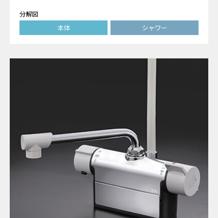
分解図
本体
シャワー