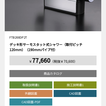
FTB200DP2T
デッキ形サーモスタット式シャワー（取付ピッチ
120mm）（190mmパイプ付）
77,660
￥
（税抜￥70,600）
商品カタログ
取扱説明書1
施工説明書1
外観図面
CAD図面
CAD図面-PDF