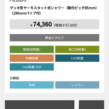
FTB200DP8
デッキ形サーモスタット式シャワー（取付ピッチ85mm）
（190mmパイプ付）
74,360
￥
（税抜￥67,600）
商品カタログ
取扱説明書1
施工説明書1
外観図面
CAD図面
CAD図面-PDF
分解図
本体
シャワー