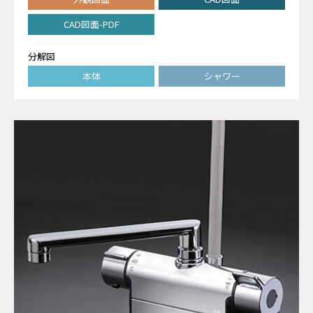
CAD図面-PDF
分解図
本体
シャワー