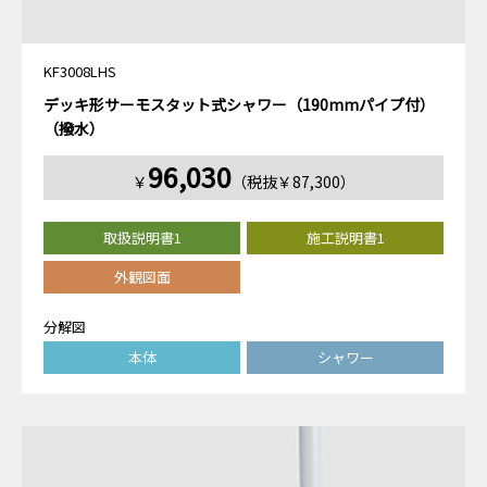
KF3008LHS
デッキ形サーモスタット式シャワー（190mmパイプ付）
（撥水）
96,030
￥
（税抜￥87,300）
取扱説明書1
施工説明書1
外観図面
分解図
本体
シャワー