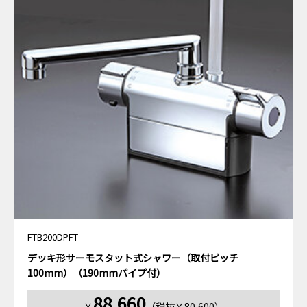
FTB200DPFT
デッキ形サーモスタット式シャワー（取付ピッチ
100mm）（190mmパイプ付）
88,660
￥
（税抜￥80,600）