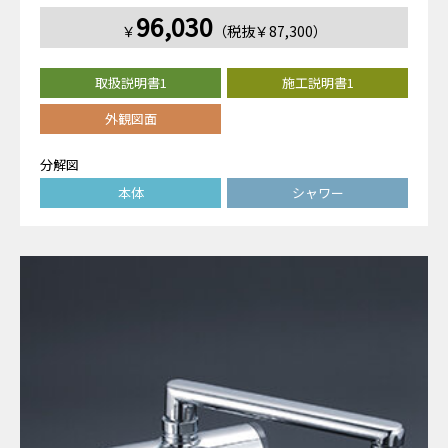
96,030
￥
（税抜￥87,300）
取扱説明書1
施工説明書1
外観図面
分解図
本体
シャワー