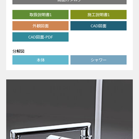
取扱説明書1
施工説明書1
外観図面
CAD図面
CAD図面-PDF
分解図
本体
シャワー