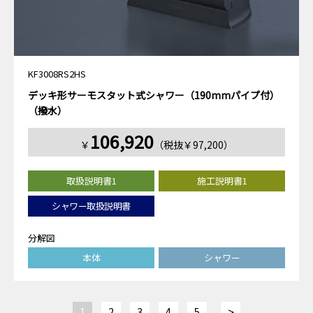
KF3008RS2HS
デッキ形サーモスタット式シャワー（190mmパイプ付）
（撥水）
106,920
￥
（税抜￥97,200）
取扱説明書1
施工説明書1
シャワー取扱説明書
分解図
本体
シャワー
>
1
2
3
4
5