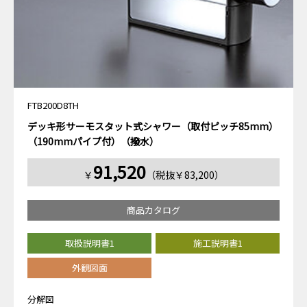
FTB200D8TH
デッキ形サーモスタット式シャワー（取付ピッチ85mm）
（190mmパイプ付）（撥水）
91,520
￥
（税抜￥83,200）
商品カタログ
取扱説明書1
施工説明書1
外観図面
分解図