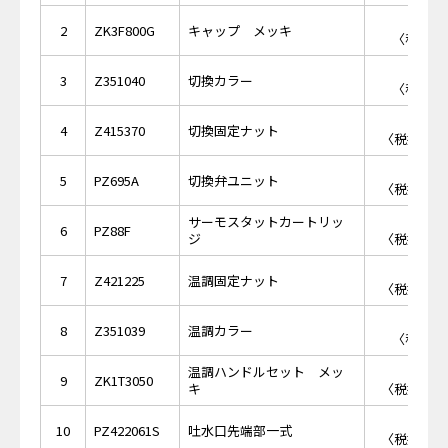
￥7
2
ZK3F800G
キャップ メッキ
〈税抜価格
￥7
3
Z351040
切換カラー
〈税抜価格
￥1,
4
Z415370
切換固定ナット
〈税抜価格 
￥5,
5
PZ695A
切換弁ユニット
〈税抜価格 
サーモスタットカートリッ
￥8,
6
PZ88F
ジ
〈税抜価格 
￥1,
7
Z421225
温調固定ナット
〈税抜価格 
￥7
8
Z351039
温調カラー
〈税抜価格
温調ハンドルセット メッ
￥4,
9
ZK1T3050
キ
〈税抜価格 
￥2,
10
PZ422061S
吐水口先端部一式
〈税抜価格 