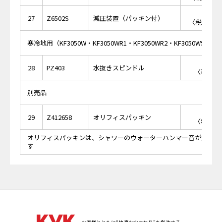
￥8,
27
Z6502S
減圧装置（パッキン付）
〈税抜価格 
寒冷地用（KF3050W・KF3050WR1・KF3050WR2・KF3050WS2・KF
￥7
28
PZ403
水抜きスピンドル
〈税抜価格
別売品
￥1
29
Z412658
オリフィスパッキン
〈税抜価格
オリフィスパッキンは、シャワーのウォーターハンマー音が気にな
す