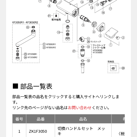
■ 部品一覧表
部品一覧表の品名をクリックすると購入サイトへリンクしま
す。
リンク先のページがない品名は
お問い合わせ
ください。
番号
品番
品名
希望小
切換ハンドルセット メッ
￥3,
1
ZK1F3050
キ
〈税抜価格 