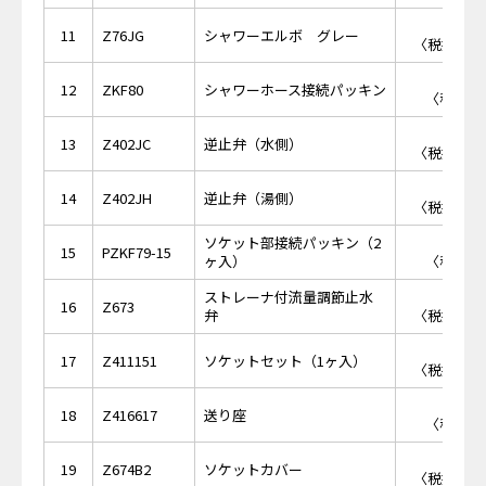
￥2,
11
Z76JG
シャワーエルボ グレー
〈税抜価格 
￥1
12
ZKF80
シャワーホース接続パッキン
〈税抜価格
￥1,
13
Z402JC
逆止弁（水側）
〈税抜価格 
￥1,
14
Z402JH
逆止弁（湯側）
〈税抜価格 
ソケット部接続パッキン（2
￥2
15
PZKF79-15
ヶ入）
〈税抜価格
ストレーナ付流量調節止水
￥2,
16
Z673
弁
〈税抜価格 
￥9,
17
Z411151
ソケットセット（1ヶ入）
〈税抜価格 
￥1,
18
Z416617
送り座
〈税抜価格
￥2,
19
Z674B2
ソケットカバー
〈税抜価格 