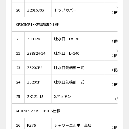
￥10,
20
Z201630S
トップカバー
〈税抜価格 
KF3050R1･KF3050R2仕様
￥7,
21
Z38324
吐水口 L=170
〈税抜価格 
￥10,
22
Z38324-24
吐水口 L=240
〈税抜価格 
￥1,
23
Z520CP4
吐水口先端部一式
〈税抜価格 
￥1,
24
Z520CP
吐水口先端部一式
〈税抜価格 
￥1
25
ZK121-13
Xパッキン
〈税抜価格
KF3050S2・KF3050ES仕様
￥2,
26
PZ76
シャワーエルボ 金属
〈税抜価格 