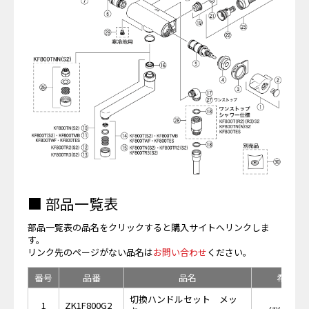
■ 部品一覧表
部品一覧表の品名をクリックすると購入サイトへリンクしま
す。
リンク先のページがない品名は
お問い合わせ
ください。
番号
品番
品名
希望小
切換ハンドルセット メッ
￥2,
1
ZK1F800G2