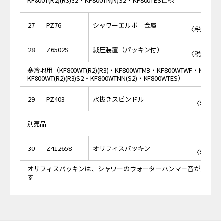
KF800T(R2)(R3)S2・KF800TN(N)S2・KF800TES仕様
￥2,
27
PZ76
シャワーエルボ 金属
〈税抜価格 
￥8,
28
Z6502S
減圧装置（パッキン付）
〈税抜価格 
寒冷地用（KF800WT(R2)(R3)・KF800WTMB・KF800WTWF・KF800W
KF800WT(R2)(R3)S2・KF800WTNN(S2)・KF800WTES）
￥7
29
PZ403
水抜きスピンドル
〈税抜価格
別売品
￥1
30
Z412658
オリフィスパッキン
〈税抜価格
オリフィスパッキンは、シャワーのウォーターハンマー音が気にな
す