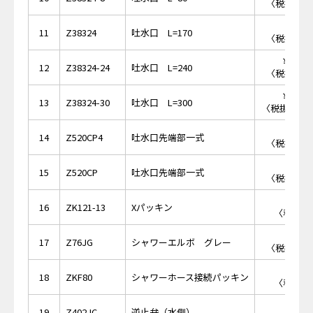
〈税抜価格 
￥7,
11
Z38324
吐水口 L=170
〈税抜価格 
￥10,
12
Z38324-24
吐水口 L=240
〈税抜価格 
￥13,
13
Z38324-30
吐水口 L=300
〈税抜価格 ￥
￥1,
14
Z520CP4
吐水口先端部一式
〈税抜価格 
￥1,
15
Z520CP
吐水口先端部一式
〈税抜価格 
￥1
16
ZK121-13
Xパッキン
〈税抜価格
￥2,
17
Z76JG
シャワーエルボ グレー
〈税抜価格 
￥1
18
ZKF80
シャワーホース接続パッキン
〈税抜価格
￥1,
19
Z402JC
逆止弁（水側）