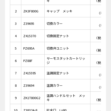
キ
〈税抜価格 
￥7
2
ZK3F800G
キャップ メッキ
〈税抜価格
￥7
3
Z39695
切換カラー
〈税抜価格
￥1,
4
Z415370
切換固定ナット
〈税抜価格 
￥5,
5
PZ695A
切換弁ユニット
〈税抜価格 
サーモスタットカートリッ
￥8,
6
PZ88F
ジ
〈税抜価格 
￥8
7
Z415595
温調固定ナット
〈税抜価格
￥7
8
Z39694
温調カラー
〈税抜価格
温調ハンドルセット メッ
￥3,
9
ZK1T800G2
キ
〈税抜価格 
￥7,
10
Z38324-8
吐水口 L=80