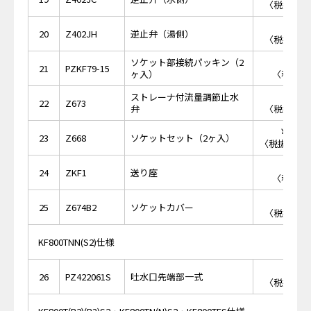
〈税抜価格 
￥1,
20
Z402JH
逆止弁（湯側）
〈税抜価格 
ソケット部接続パッキン（2
￥2
21
PZKF79-15
ヶ入）
〈税抜価格
ストレーナ付流量調節止水
￥2,
22
Z673
弁
〈税抜価格 
￥17,
23
Z668
ソケットセット（2ヶ入）
〈税抜価格 ￥
￥8
24
ZKF1
送り座
〈税抜価格
￥2,
25
Z674B2
ソケットカバー
〈税抜価格 
KF800TNN(S2)仕様
￥2,
26
PZ422061S
吐水口先端部一式
〈税抜価格 