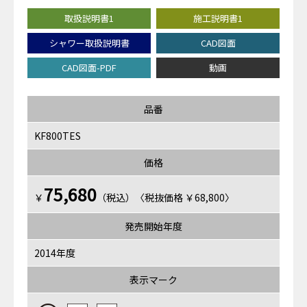
取扱説明書1
施工説明書1
シャワー取扱説明書
CAD図面
CAD図面-PDF
動画
品番
KF800TES
価格
75,680
￥
（税込）〈税抜価格 ￥68,800〉
発売開始年度
2014年度
表示マーク