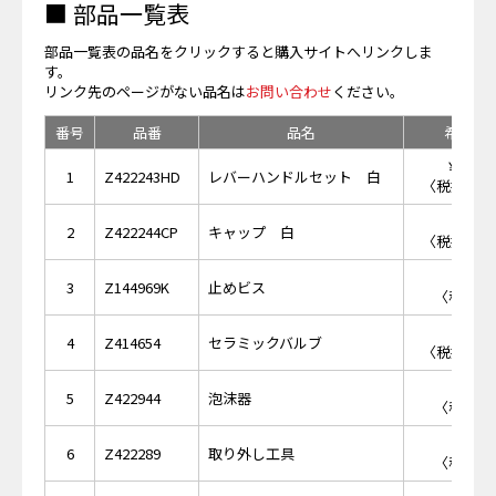
■ 部品一覧表
部品一覧表の品名をクリックすると購入サイトへリンクしま
す。
リンク先のページがない品名は
お問い合わせ
ください。
番号
品番
品名
希望小
￥10,
1
Z422243HD
レバーハンドルセット 白
〈税抜価格 
￥3,
2
Z422244CP
キャップ 白
〈税抜価格 
￥1
3
Z144969K
止めビス
〈税抜価格
￥2,
4
Z414654
セラミックバルブ
〈税抜価格 
￥7
5
Z422944
泡沫器
〈税抜価格
￥1
6
Z422289
取り外し工具
〈税抜価格