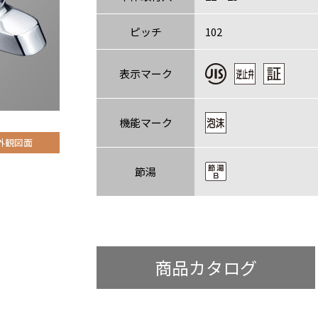
ピッチ
102
表示マーク
機能マーク
外観図面
節湯
商品カタログ