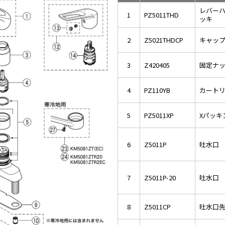
レバー
1
PZ5011THD
ッキ
2
Z5021THDCP
キャッ
3
Z420405
固定ナ
4
PZ110YB
カート
5
PZ5011XP
Xパッキ
6
Z5011P
吐水口 L
7
Z5011P-20
吐水口 L
8
Z5011CP
吐水口