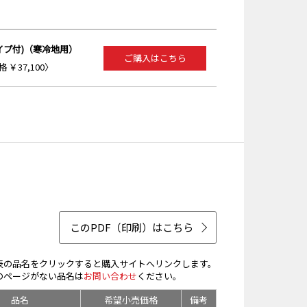
イプ付)（寒冷地用）
ご購入はこちら
 ￥37,100〉
このPDF（印刷）はこちら
表の品名をクリックすると購入サイトへリンクします。
のページがない品名は
お問い合わせ
ください。
品名
希望小売価格
備考