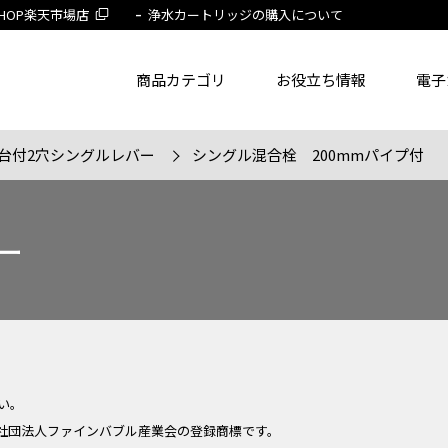
 SHOP楽天市場店
浄水カートリッジの購入について
商品カテゴリ
お役立ち情報
電子
台付2穴シングルレバー
シングル混合栓 200mmパイプ付
了品を除く
節湯水栓製品だけを表示
旧MYM製品だ
ー
品番
商品名
フリー
い。
社団法人ファインバブル産業会の登録商標です。