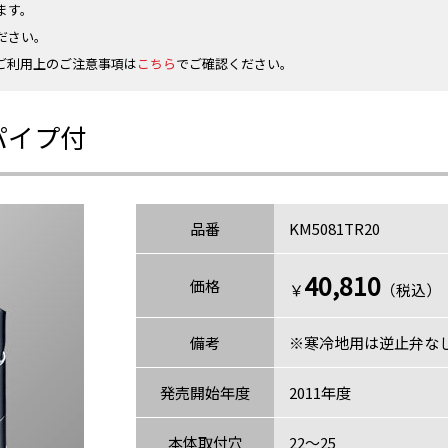
ます。
ださい。
ご利用上のご注意事項は
こちら
でご確認ください。
パイプ付
品番
KM5081TR20
40,810
価格
￥
（税込）〈
備考
※寒冷地用は逆止弁な
発売開始年度
2011年度
本体取付穴
22～25