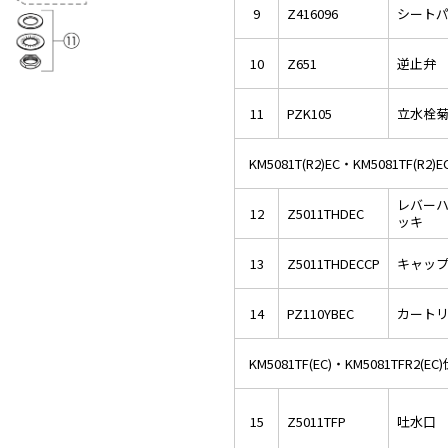
9
Z416096
シート
10
Z651
逆止弁
11
PZK105
立水栓
KM5081T(R2)EC・KM5081TF(R2)
レバー
12
Z5011THDEC
ッキ
13
Z5011THDECCP
キャッ
14
PZ110YBEC
カート
KM5081TF(EC)・KM5081TFR2(EC
15
Z5011TFP
吐水口 L