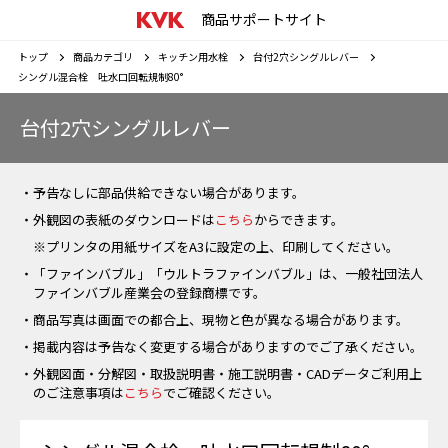
商品サポートサイト
トップ
商品カテゴリ
キッチン用水栓
台付2穴シングルレバー
シングル混合栓 吐水口回転規制80°
台付2穴シングルレバー
・予告なしに部品供給できない場合があります。
・外観図の表紙のダウンロードは
こちら
からできます。
※プリンタの用紙サイズをA3に設定の上、印刷してください。
・「ファインバブル」「ウルトラファインバブル」は、一般社団法人
ファインバブル産業会の登録商標です。
・商品写真は画面での都合上、現物と色が異なる場合があります。
・掲載内容は予告なく変更する場合がありますのでご了承ください。
・外観図面・分解図・取扱説明書・施工説明書・CADデータご利用上
のご注意事項は
こちら
でご確認ください。