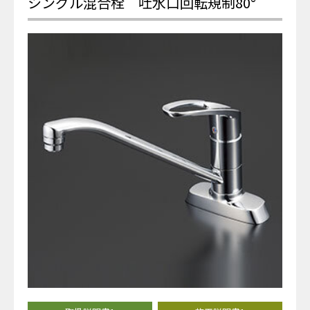
シングル混合栓 吐水口回転規制80°