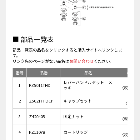
■ 部品一覧表
部品一覧表の品名をクリックすると購入サイトへリンクしま
す。
リンク先のページがない品名は
お問い合わせ
ください。
番号
品番
品名
希望小
レバーハンドルセット メ
￥5,
1
PZ5011THD
ッキ
〈税抜価格 
￥5
2
Z5021THDCP
キャップセット
〈税抜価格
￥5,
3
Z420405
固定ナット
〈税抜価格 
￥5,
4
PZ110YB
カートリッジ
〈税抜価格 