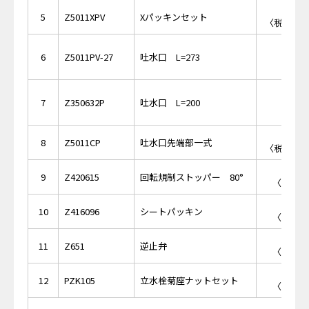
￥1,
5
Z5011XPV
Xパッキンセット
〈税抜価格 
￥15,
6
Z5011PV-27
吐水口 L=273
￥15,
7
Z350632P
吐水口 L=200
￥1,
8
Z5011CP
吐水口先端部一式
〈税抜価格 
￥3
9
Z420615
回転規制ストッパー 80°
〈税抜価格
￥5
10
Z416096
シートパッキン
〈税抜価格
￥5
11
Z651
逆止弁
〈税抜価格
￥5
12
PZK105
立水栓菊座ナットセット
〈税抜価格