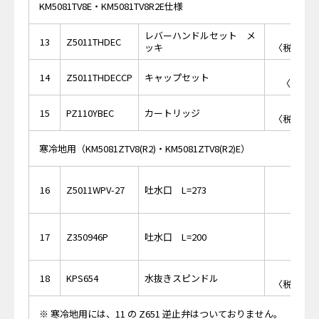
KM5081TV8E・KM5081TV8R2E仕様
レバーハンドルセット メ
￥5,
13
Z5011THDEC
ッキ
〈税抜価格 
￥5
14
Z5011THDECCP
キャップセット
〈税抜価格
￥7,
15
PZ110YBEC
カートリッジ
〈税抜価格 
寒冷地用（KM5081ZTV8(R2)・KM5081ZTV8(R2)E）
￥16,
16
Z5011WPV-27
吐水口 L=273
￥16,
17
Z350946P
吐水口 L=200
￥1,
18
KPS654
水抜きスピンドル
〈税抜価格 
※ 寒冷地用には、11 の Z651 逆止弁はついておりません。