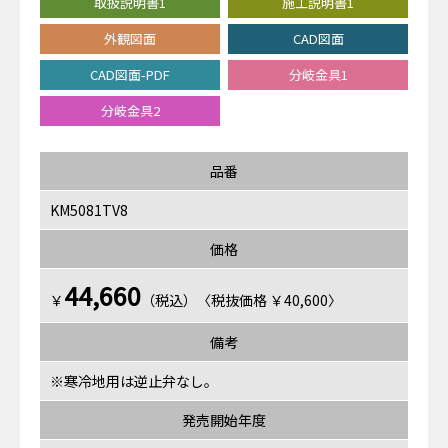
取扱説明書1
施工説明書1
外観図面
CAD図面
CAD図面-PDF
分岐金具1
分岐金具2
品番
KM5081TV8
価格
44,660
￥
（税込）〈税抜価格 ￥40,600〉
備考
※寒冷地用は逆止弁なし。
発売開始年度