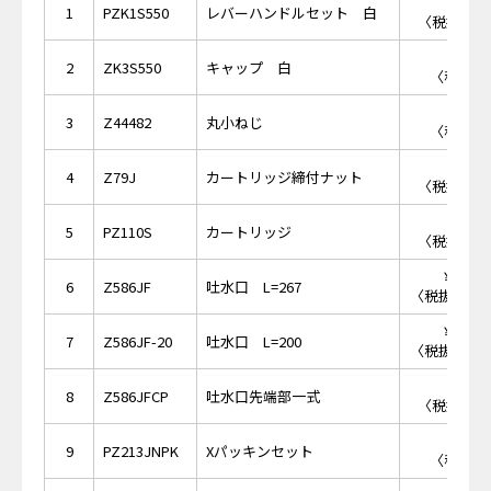
￥1,
1
PZK1S550
レバーハンドルセット 白
〈税抜価格 
￥4
2
ZK3S550
キャップ 白
〈税抜価格
￥1
3
Z44482
丸小ねじ
〈税抜価格
￥5,
4
Z79J
カートリッジ締付ナット
〈税抜価格 
￥8,
5
PZ110S
カートリッジ
〈税抜価格 
￥13,
6
Z586JF
吐水口 L=267
〈税抜価格 ￥
￥14,
7
Z586JF-20
吐水口 L=200
〈税抜価格 ￥
￥1,
8
Z586JFCP
吐水口先端部一式
〈税抜価格 
￥8
9
PZ213JNPK
Xパッキンセット
〈税抜価格