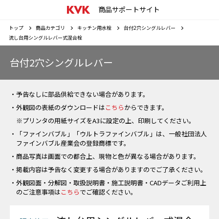
商品サポートサイト
トップ
商品カテゴリ
キッチン用水栓
台付2穴シングルレバー
流し台用シングルレバー式混合栓
台付2穴シングルレバー
・予告なしに部品供給できない場合があります。
・外観図の表紙のダウンロードは
こちら
からできます。
※プリンタの用紙サイズをA3に設定の上、印刷してください。
・「ファインバブル」「ウルトラファインバブル」は、一般社団法人
ファインバブル産業会の登録商標です。
・商品写真は画面での都合上、現物と色が異なる場合があります。
・掲載内容は予告なく変更する場合がありますのでご了承ください。
・外観図面・分解図・取扱説明書・施工説明書・CADデータご利用上
のご注意事項は
こちら
でご確認ください。