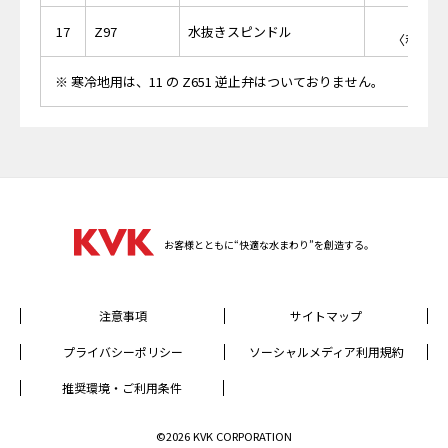
￥8
17
Z97
水抜きスピンドル
〈税抜価格
※ 寒冷地用は、11 の Z651 逆止弁はついておりません。
お客様とともに“快適な水まわり”を創造する。
注意事項
サイトマップ
プライバシーポリシー
ソーシャルメディア利用規約
推奨環境・ご利用条件
©2026 KVK CORPORATION