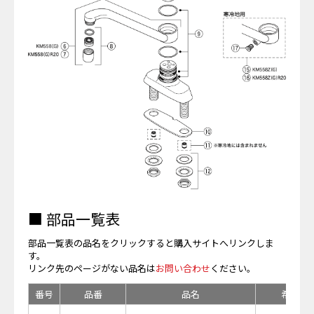
■ 部品一覧表
部品一覧表の品名をクリックすると購入サイトへリンクしま
す。
リンク先のページがない品名は
お問い合わせ
ください。
番号
品番
品名
希望小