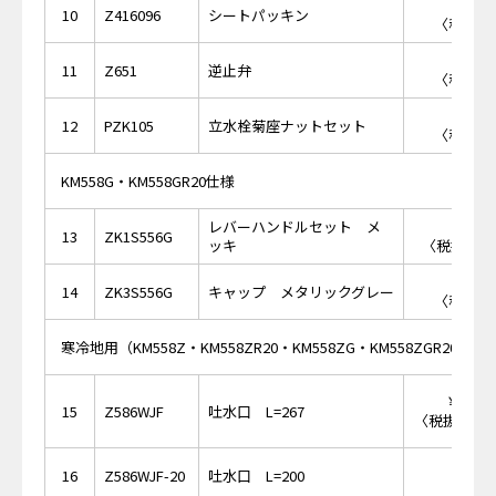
￥5
10
Z416096
シートパッキン
〈税抜価格
￥5
11
Z651
逆止弁
〈税抜価格
￥5
12
PZK105
立水栓菊座ナットセット
〈税抜価格
KM558G・KM558GR20仕様
レバーハンドルセット メ
￥5,
13
ZK1S556G
ッキ
〈税抜価格 
￥4
14
ZK3S556G
キャップ メタリックグレー
〈税抜価格
寒冷地用（KM558Z・KM558ZR20・KM558ZG・KM558ZGR20）
￥14,
15
Z586WJF
吐水口 L=267
〈税抜価格 ￥
16
Z586WJF-20
吐水口 L=200