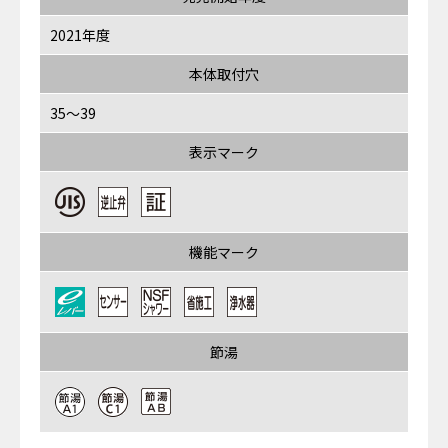
2021年度
本体取付穴
35～39
表示マーク
機能マーク
節湯