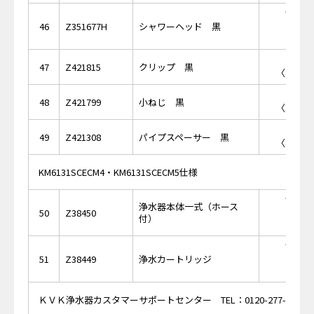
￥40,
46
Z351677H
シャワーヘッド 黒
￥9
47
Z421815
クリップ 黒
〈税抜価格
￥1,
48
Z421799
小ねじ 黒
〈税抜価格
￥1
49
Z421308
パイプスペーサー 黒
〈税抜価格
KM6131SCECM4・KM6131SCECM5仕様
￥48,
浄水器本体一式（ホース
50
Z38450
付）
￥27,
51
Z38449
浄水カートリッジ
ＫＶＫ浄水器カスタマーサポートセンター TEL：0120-277-995