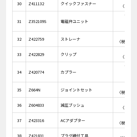
￥3
30
Z411132
クイックファスナー
〈税抜価格
￥28,
31
Z352109S
電磁弁ユニット
￥4,
32
Z422759
ストレーナ
〈税抜価格 
￥6
33
Z422829
クリップ
〈税抜価格
￥11,
34
Z420774
カプラー
￥4,
35
Z664N
ジョイントセット
〈税抜価格 
￥3
36
Z604833
減圧ブッシュ
〈税抜価格
￥7,
37
Z423316
ACアダプター
〈税抜価格 
￥2,
38
Z421831
プラグ締付工具