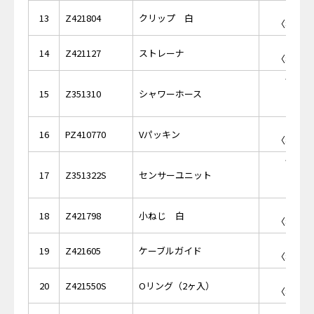
￥9
13
Z421804
クリップ 白
〈税抜価格
￥1
14
Z421127
ストレーナ
〈税抜価格
￥18,
15
Z351310
シャワーホース
￥1
16
PZ410770
Vパッキン
〈税抜価格
￥34,
17
Z351322S
センサーユニット
￥1,
18
Z421798
小ねじ 白
〈税抜価格
￥1
19
Z421605
ケーブルガイド
〈税抜価格
￥2
20
Z421550S
Oリング（2ヶ入）
〈税抜価格