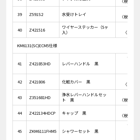
〈税抜価格 
￥1,
39
Z591S2
水受けトレイ
〈税抜価格 
ワイヤーステッカー（5ヶ
￥4
40
Z421516
入）
〈税抜価格
KM6131(SC)ECM5仕様
￥13,
41
Z421853HD
レバーハンドル 黒
￥3
42
Z421806
化粧カバー 黒
〈税抜価格
浄水レバーハンドルセッ
￥6,
43
Z351681HD
ト 黒
〈税抜価格 
￥2,
44
Z422134HDCP
キャップ 黒
〈税抜価格 
￥55,
45
ZKM6111FHM5
シャワーセット 黒