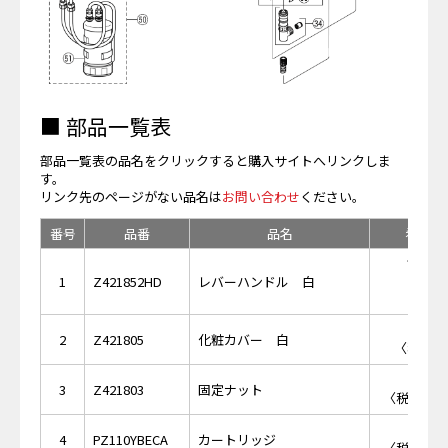
■ 部品一覧表
部品一覧表の品名をクリックすると購入サイトへリンクしま
す。
リンク先のページがない品名は
お問い合わせ
ください。
番号
品番
品名
希望小
￥13,
1
Z421852HD
レバーハンドル 白
￥3
2
Z421805
化粧カバー 白
〈税抜価格
￥2,
3
Z421803
固定ナット
〈税抜価格 
￥7,
4
PZ110YBECA
カートリッジ
〈税抜価格 