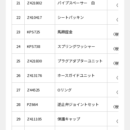
￥1,
21
Z421802
パイプスペーサー 白
〈税抜価格
￥1
22
Z410417
シートパッキン
〈税抜価格
￥3,
23
KPS725
馬蹄座金
〈税抜価格 
￥1,
24
KPS738
スプリングワッシャー
〈税抜価格 
￥4,
25
Z421830
プラグアダプターユニット
〈税抜価格 
￥8
26
Z413176
ホースガイドユニット
〈税抜価格
￥1
27
Z44525
Oリング
〈税抜価格
￥4,
28
PZ664
逆止弁ジョイントセット
〈税抜価格 
￥8
29
Z411105
保護キャップ
〈税抜価格