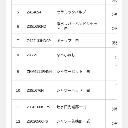
￥2,
5
Z414654
セラミックバルブ
〈税抜価格 
浄水レバーハンドルセッ
￥6,
6
Z351680HD
ト 白
〈税抜価格 
￥2,
7
Z422133HDCP
キャップ 白
〈税抜価格 
￥1
8
Z422911
なべ小ねじ
〈税抜価格
￥55,
9
ZKM6111FHM4
シャワーセット 白
￥40,
10
Z351676H
シャワーヘッド 白
￥1,
11
Z320180KCPS
吐水口先端部一式
〈税抜価格 
￥1,
12
Z202050CPS
シャワー先端部一式
〈税抜価格 