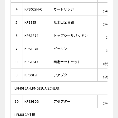
￥6,
4
KPS027H-C
カートリッジ
〈税抜価格 
￥5,
5
KP1885
吐水口金具組
〈税抜価格 
￥3
6
KPS1374
トップシールパッキン
〈税抜価格
￥3
7
KPS1375
パッキン
〈税抜価格
￥1,
8
KPS1617
固定ナットセット
〈税抜価格 
￥5,
9
KPS912F
アダプター
〈税抜価格 
LFM612A･LFM612UA(EC)仕様
￥5,
10
KPS912G
アダプター
〈税抜価格 
LFM612A仕様