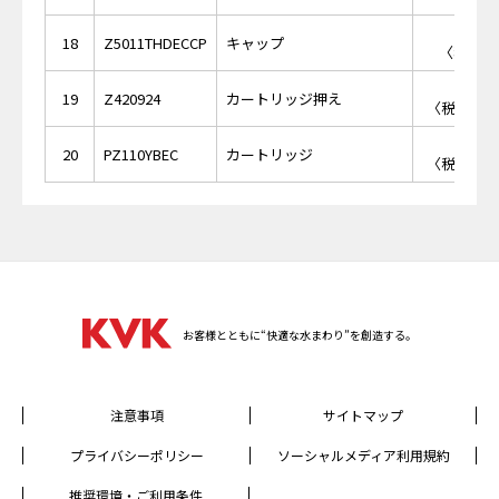
￥5
18
Z5011THDECCP
キャップ
〈税抜価格
￥2,
19
Z420924
カートリッジ押え
〈税抜価格 
￥7,
20
PZ110YBEC
カートリッジ
〈税抜価格 
お客様とともに“快適な水まわり”を創造する。
注意事項
サイトマップ
プライバシーポリシー
ソーシャルメディア利用規約
推奨環境・ご利用条件