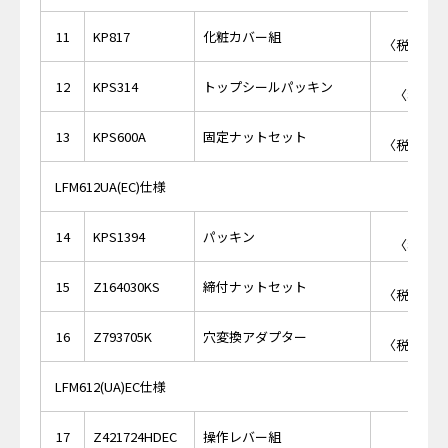
￥2,
11
KP817
化粧カバー組
〈税抜価格 
￥2
12
KPS314
トップシールパッキン
〈税抜価格
￥1,
13
KPS600A
固定ナットセット
〈税抜価格 
LFM612UA(EC)仕様
￥2
14
KPS1394
パッキン
〈税抜価格
￥1,
15
Z164030KS
締付ナットセット
〈税抜価格 
￥6,
16
Z793705K
穴変換アダプター
〈税抜価格 
LFM612(UA)EC仕様
17
Z421724HDEC
操作レバー組