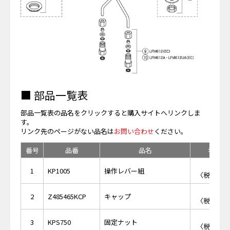
■ 部品一覧表
部品一覧表の品名をクリックすると購入サイトへリンクしま
す。
リンク先のページがない品名は
お問い合わせ
ください。
番号
品番
品名
希望小
￥9,
1
KP1005
操作レバー組
〈税抜価格 
￥1,
2
Z485465KCP
キャップ
〈税抜価格 
￥2,
3
KPS750
固定ナット
〈税抜価格 