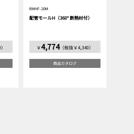
RMHF-20M
配管モールH（360° 断熱材付）
4,774
0）
￥
（税抜￥4,340）
商品カタログ