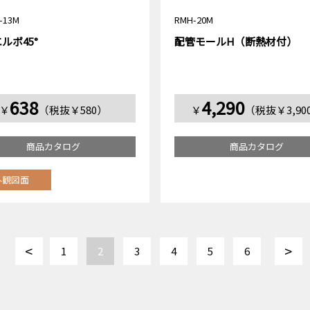
-13M
RMH-20M
ルボ45°
配管モールH（断熱材付）
638
4,290
￥
（税抜￥580）
￥
（税抜￥3,90
商品カタログ
商品カタログ
外観図面
<
>
1
2
3
4
5
6