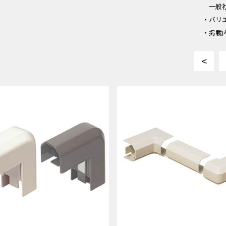
一般
・バリ
・掲載
<