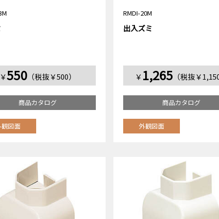
3M
RMDI-20M
ミ
出入ズミ
550
1,265
￥
（税抜￥500）
￥
（税抜￥1,15
商品カタログ
商品カタログ
外観図面
外観図面