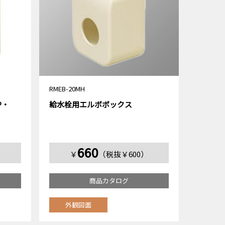
RMEB-20MH
P・
給水栓用エルボボックス
660
）
￥
（税抜￥600）
商品カタログ
外観図面