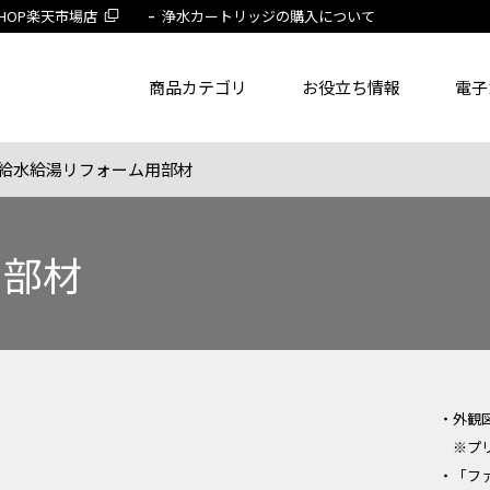
 SHOP楽天市場店
浄水カートリッジの購入について
商品カテゴリ
お役立ち情報
電子
給水給湯リフォーム用部材
了品を除く
節湯水栓製品だけを表示
旧MYM製品だ
用部材
品番
商品名
フリー
・外観
※プ
・「フ