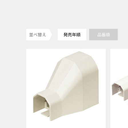
並べ替え
発売年順
品番順