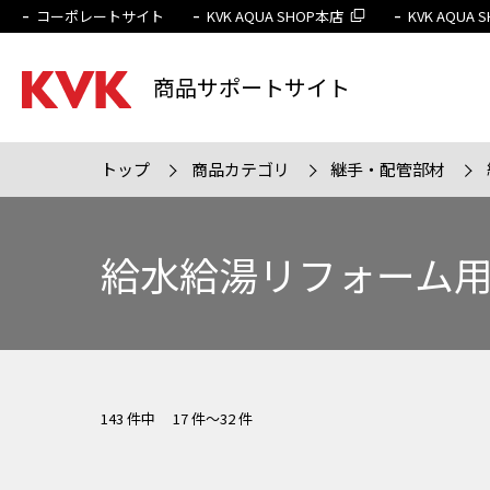
コーポレートサイト
KVK AQUA SHOP本店
KVK AQUA
商品サポートサイト
トップ
商品カテゴリ
継手・配管部材
検索条件
販売終
給水給湯リフォーム
143 件中 17 件～32 件