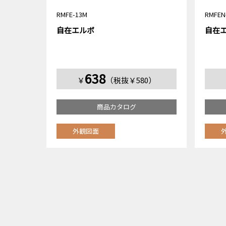
RMFE-13M
RMFEN
自在エルボ
自在エ
638
￥
（税抜￥580）
商品カタログ
外観図面