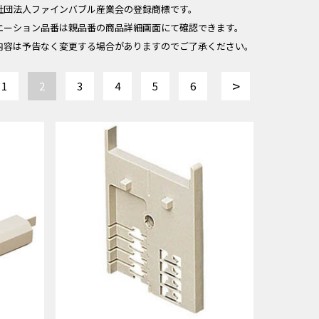
社団法人ファインバブル産業会の登録商標です。
エーション品番は親品番の商品詳細画面にて確認できます。
内容は予告なく変更する場合がありますのでご了承ください。
>
1
2
3
4
5
6