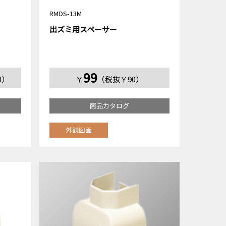
RMDS-13M
出ズミ用スペーサー
99
0）
￥
（税抜￥90）
商品カタログ
外観図面