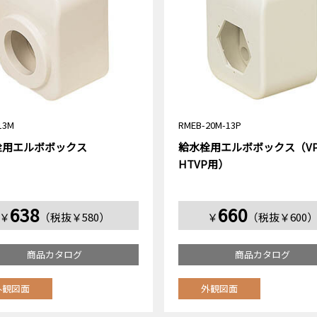
13M
RMEB-20M-13P
栓用エルボボックス
給水栓用エルボボックス（V
HTVP用）
638
660
￥
（税抜￥580）
￥
（税抜￥600
商品カタログ
商品カタログ
外観図面
外観図面