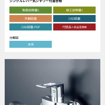
シングルレバー式シャワー付混合栓
取扱説明書1
施工説明書1
外観図面
CAD図面
CAD図面-PDF
代替品
※部品互換無
分解図
本体