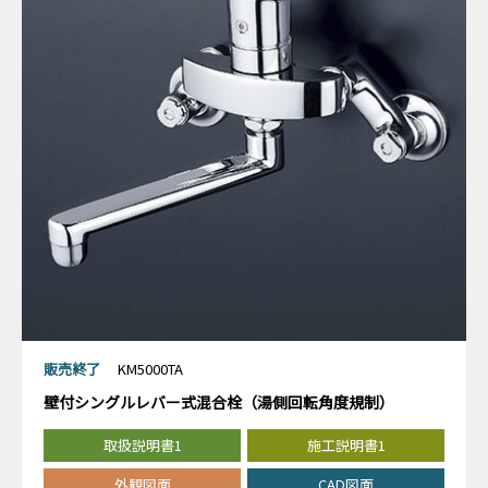
販売終了
KM5000TA
壁付シングルレバー式混合栓（湯側回転角度規制）
取扱説明書1
施工説明書1
外観図面
CAD図面