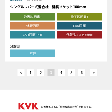
シングルレバー式混合栓 延長ソケット100mm
取扱説明書1
施工説明書1
外観図面
CAD図面
CAD図面-PDF
代替品
※部品互換無
分解図
本体
<
>
1
2
3
4
5
6
お客様とともに“快適な水まわり”を創造する。