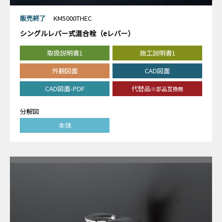
販売終了
KM5000THEC
シングルレバー式混合栓（eレバー）
取扱説明書1
施工説明書1
外観図面
CAD図面
CAD図面-PDF
代替品
※部品互換無
分解図
本体