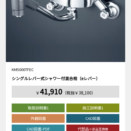
KM5000TFEC
シングルレバー式シャワー付混合栓（eレバー）
41,910
￥
（税抜￥38,100）
取扱説明書1
施工説明書1
外観図面
CAD図面
CAD図面-PDF
代替品
※部品互換無