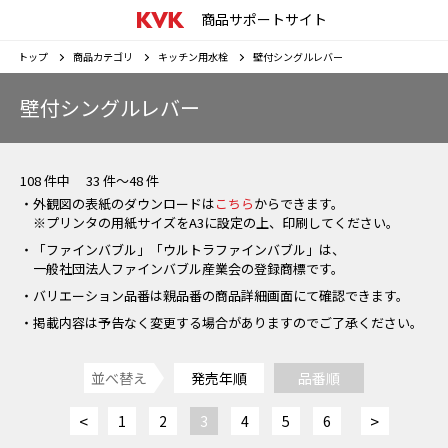
商品サポートサイト
トップ
商品カテゴリ
キッチン用水栓
壁付シングルレバー
壁付シングルレバー
108 件中 33 件～48 件
・外観図の表紙のダウンロードは
こちら
からできます。
※プリンタの用紙サイズをA3に設定の上、印刷してください。
・「ファインバブル」「ウルトラファインバブル」は、
一般社団法人ファインバブル産業会の登録商標です。
・バリエーション品番は親品番の商品詳細画面にて確認できます。
・掲載内容は予告なく変更する場合がありますのでご了承ください。
並べ替え
発売年順
品番順
<
>
1
2
3
4
5
6