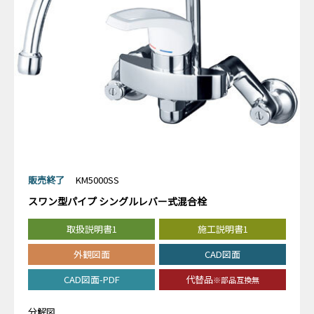
販売終了
KM5000SS
スワン型パイプ シングルレバー式混合栓
取扱説明書1
施工説明書1
外観図面
CAD図面
CAD図面-PDF
代替品
※部品互換無
分解図