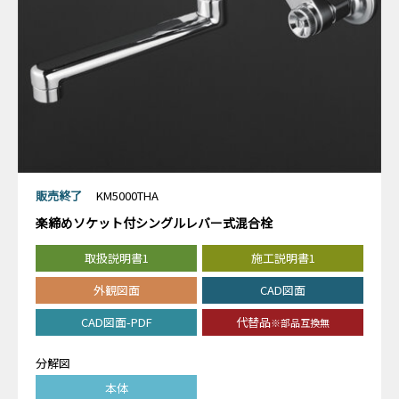
販売終了
KM5000THA
楽締めソケット付シングルレバー式混合栓
取扱説明書1
施工説明書1
外観図面
CAD図面
CAD図面-PDF
代替品
※部品互換無
分解図
本体