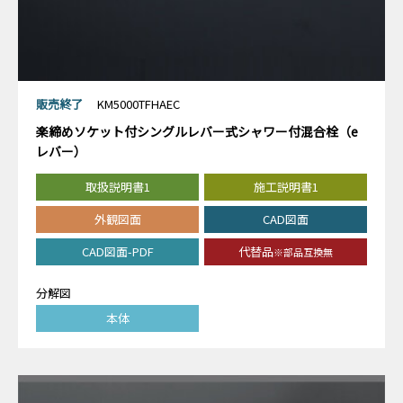
販売終了
KM5000TFHAEC
楽締めソケット付シングルレバー式シャワー付混合栓（e
レバー）
取扱説明書1
施工説明書1
外観図面
CAD図面
CAD図面-PDF
代替品
※部品互換無
分解図
本体