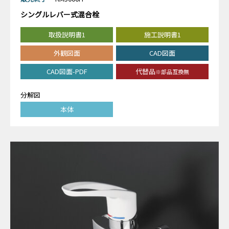
シングルレバー式混合栓
取扱説明書1
施工説明書1
外観図面
CAD図面
CAD図面-PDF
代替品
※部品互換無
分解図
本体