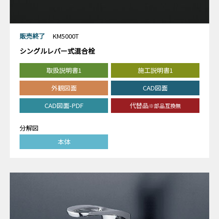
販売終了
KM5000T
シングルレバー式混合栓
取扱説明書1
施工説明書1
外観図面
CAD図面
CAD図面-PDF
代替品
※部品互換無
分解図
本体