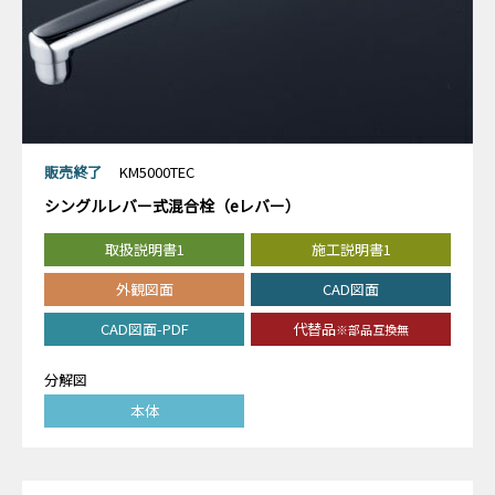
販売終了
KM5000TEC
シングルレバー式混合栓（eレバー）
取扱説明書1
施工説明書1
外観図面
CAD図面
CAD図面-PDF
代替品
※部品互換無
分解図
本体