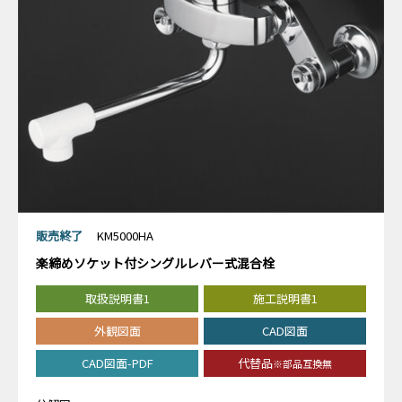
販売終了
KM5000HA
楽締めソケット付シングルレバー式混合栓
取扱説明書1
施工説明書1
外観図面
CAD図面
CAD図面-PDF
代替品
※部品互換無