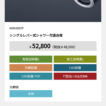
KM5000TP
シングルレバー式シャワー付混合栓
52,800
￥
（税抜￥48,000）
取扱説明書1
施工説明書1
外観図面
CAD図面
CAD図面-PDF
代替品
※部品互換無
分解図
本体