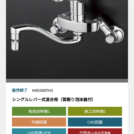
販売終了
KM5000THS
シングルレバー式混合栓（首振り泡沫器付）
取扱説明書1
施工説明書1
外観図面
CAD図面
CAD図面-PDF
代替品
※部品互換無