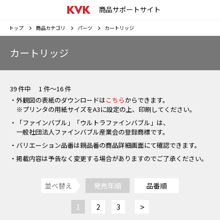
商品サポートサイト
トップ
商品カテゴリ
パーツ
カートリッジ
カートリッジ
39 件中 1 件～16 件
・外観図の表紙のダウンロードは
こちら
からできます。
※プリンタの用紙サイズをA3に設定の上、印刷してください。
・「ファインバブル」「ウルトラファインバブル」は、
一般社団法人ファインバブル産業会の登録商標です。
・バリエーション品番は親品番の商品詳細画面にて確認できます。
・掲載内容は予告なく変更する場合がありますのでご了承ください。
並べ替え
発売年順
品番順
>
1
2
3