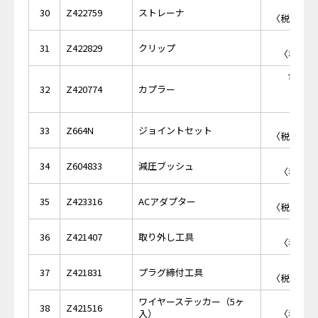
￥4,
30
Z422759
ストレーナ
〈税抜価格 
￥6
31
Z422829
クリップ
〈税抜価格
￥11,
32
Z420774
カプラー
￥4,
33
Z664N
ジョイントセット
〈税抜価格 
￥3
34
Z604833
減圧ブッシュ
〈税抜価格
￥7,
35
Z423316
ACアダプター
〈税抜価格 
￥1
36
Z421407
取り外し工具
〈税抜価格
￥2,
37
Z421831
プラグ締付工具
〈税抜価格 
ワイヤーステッカー（5ヶ
￥4
38
Z421516
入）
〈税抜価格