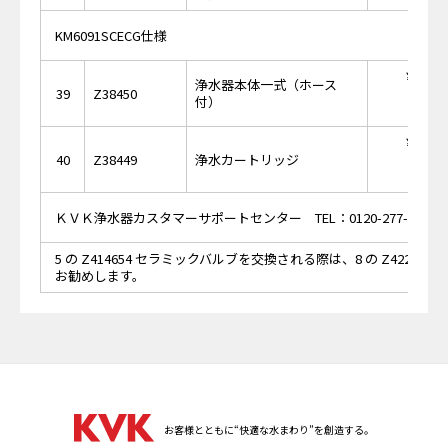
KM6091SCECG仕様
￥48,
浄水器本体一式（ホース
39
Z38450
付）
￥27,
40
Z38449
浄水カートリッジ
ＫＶＫ浄水器カスタマーサポートセンター TEL：0120-277-995
5 の Z414654 セラミックバルブを交換される際は、8 の Z42291
お勧めします。
お客様とともに“快適な水まわり”を創造する。