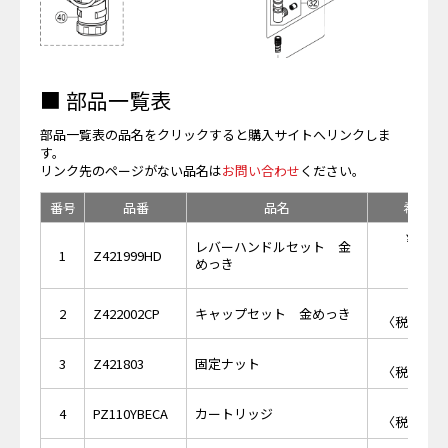
■ 部品一覧表
部品一覧表の品名をクリックすると購入サイトへリンクしま
す。
リンク先のページがない品名は
お問い合わせ
ください。
番号
品番
品名
希望小
￥19,
レバーハンドルセット 金
1
Z421999HD
めっき
￥3,
2
Z422002CP
キャップセット 金めっき
〈税抜価格 
￥2,
3
Z421803
固定ナット
〈税抜価格 
￥7,
4
PZ110YBECA
カートリッジ
〈税抜価格 