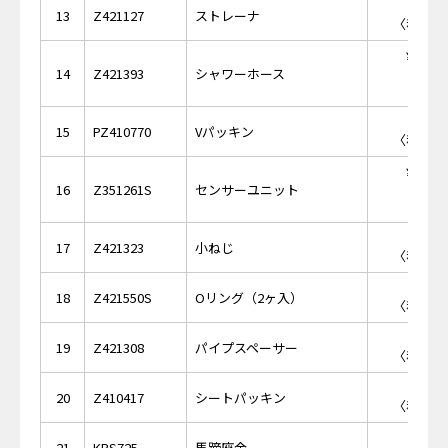
￥1
13
Z421127
ストレーナ
〈税抜価格
￥17,
14
Z421393
シャワーホース
￥1
15
PZ410770
Vパッキン
〈税抜価格
￥32,
16
Z351261S
センサーユニット
￥1
17
Z421323
小ねじ
〈税抜価格
￥2
18
Z421550S
Oリング（2ヶ入）
〈税抜価格
￥1
19
Z421308
パイプスペーサー
〈税抜価格
￥1
20
Z410417
シートパッキン
〈税抜価格
￥3,
21
KPS725
馬蹄座金