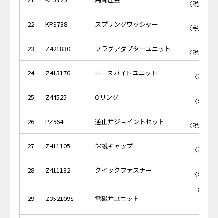
〈税抜価格 
￥1,
22
KPS738
スプリングワッシャー
〈税抜価格 
￥4,
23
Z421830
プラグアダプターユニット
〈税抜価格 
￥8
24
Z413176
ホースガイドユニット
〈税抜価格
￥1
25
Z44525
Oリング
〈税抜価格
￥4,
26
PZ664
逆止弁ジョイントセット
〈税抜価格 
￥8
27
Z411105
保護キャップ
〈税抜価格
￥3
28
Z411132
クイックファスナー
〈税抜価格
￥28,
29
Z352109S
電磁弁ユニット