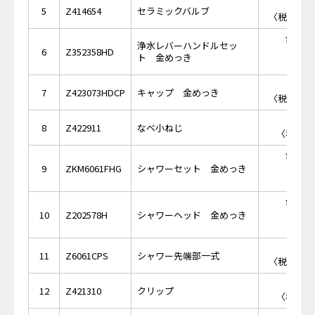
￥2,
5
Z414654
セラミックバルブ
〈税抜価格 
￥19,
浄水レバーハンドルセッ
6
Z352358HD
ト 金めっき
￥3,
7
Z423073HDCP
キャップ 金めっき
〈税抜価格 
￥1
8
Z422911
なべ小ねじ
〈税抜価格
￥63,
9
ZKM6061FHG
シャワーセット 金めっき
￥48,
10
Z202578H
シャワーヘッド 金めっき
￥2,
11
Z6061CPS
シャワー先端部一式
〈税抜価格 
￥2
12
Z421310
クリップ
〈税抜価格