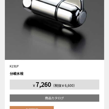
K191P
分岐水栓
7,260
￥
（税抜￥6,600）
商品カタログ