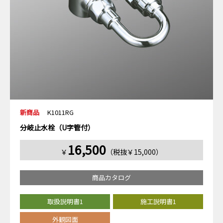
新商品
K1011RG
分岐止水栓（U字管付）
16,500
￥
（税抜￥15,000）
商品カタログ
取扱説明書1
施工説明書1
外観図面