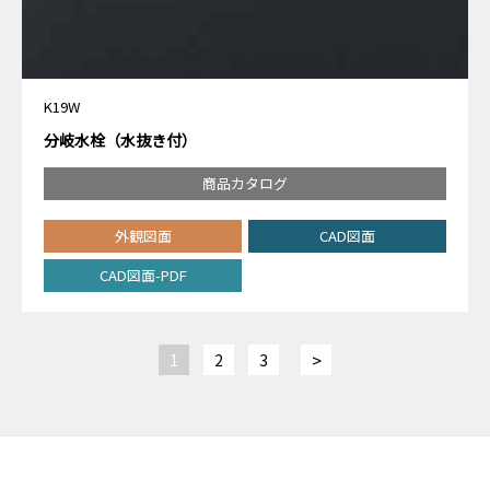
K19W
分岐水栓（水抜き付）
商品カタログ
外観図面
CAD図面
CAD図面-PDF
>
1
2
3