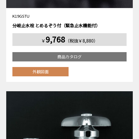
K19GSTU
分岐止水栓 とめるぞう付（緊急止水機能付）
9,768
￥
（税抜￥8,880）
商品カタログ
外観図面