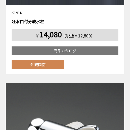
K191N
吐水口付分岐水栓
14,080
￥
（税抜￥12,800）
商品カタログ
外観図面