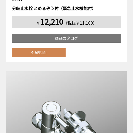
分岐止水栓 とめるぞう付（緊急止水機能付）
12,210
￥
（税抜￥11,100）
商品カタログ
外観図面