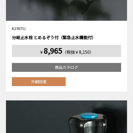
K19STU
分岐止水栓 とめるぞう付（緊急止水機能付）
8,965
￥
（税抜￥8,150）
商品カタログ
外観図面