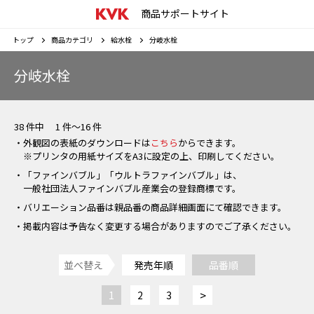
商品サポートサイト
トップ
商品カテゴリ
給水栓
分岐水栓
分岐水栓
38 件中 1 件～16 件
・外観図の表紙のダウンロードは
こちら
からできます。
※プリンタの用紙サイズをA3に設定の上、印刷してください。
・「ファインバブル」「ウルトラファインバブル」は、
一般社団法人ファインバブル産業会の登録商標です。
・バリエーション品番は親品番の商品詳細画面にて確認できます。
・掲載内容は予告なく変更する場合がありますのでご了承ください。
並べ替え
発売年順
品番順
>
1
2
3