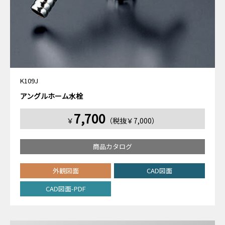
K109J
アングルホーム水栓
7,700
￥
（税抜￥7,000）
商品カタログ
外観図面
CAD図面
CAD図面-PDF