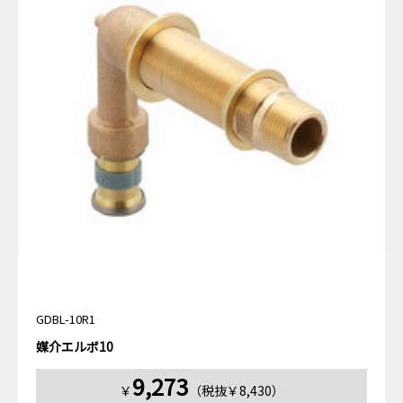
GDBL-10R1
媒介エルボ10
9,273
￥
（税抜￥8,430）