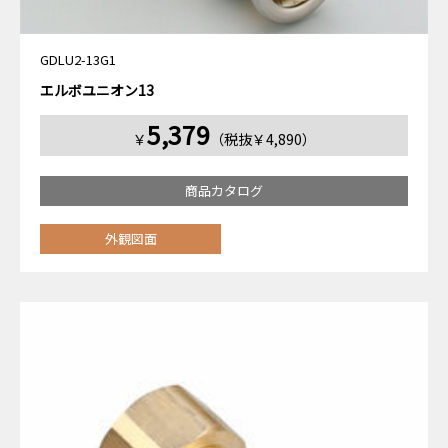
GDLU2-13G1
エルボユニオン13
5,379
￥
（税抜￥4,890）
商品カタログ
外観図面