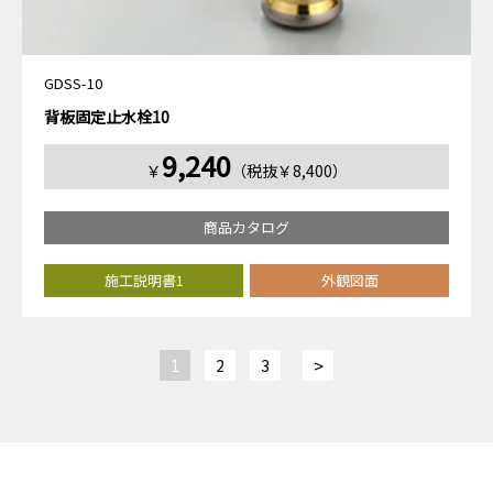
GDSS-10
背板固定止水栓10
9,240
￥
（税抜￥8,400）
商品カタログ
施工説明書1
外観図面
>
1
2
3