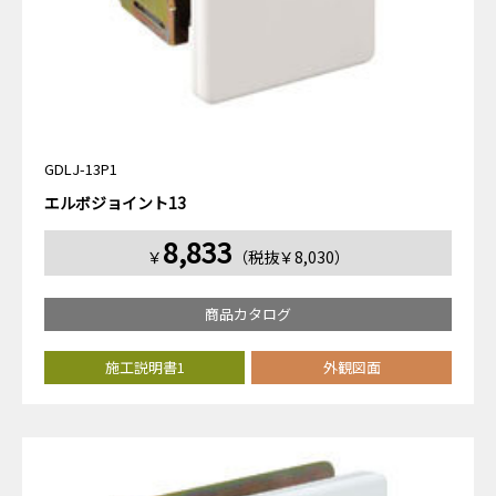
GDLJ-13P1
エルボジョイント13
8,833
￥
（税抜￥8,030）
商品カタログ
施工説明書1
外観図面