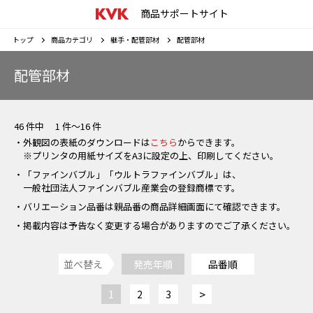
商品サポートサイト
トップ
商品カテゴリ
継手・配管部材
配管部材
配管部材
46 件中 1 件～16 件
・外観図の表紙のダウンロードは
こちら
からできます。
※プリンタの用紙サイズをA3に設定の上、印刷してください。
・「ファインバブル」「ウルトラファインバブル」は、
一般社団法人ファインバブル産業会の登録商標です。
・バリエーション品番は親品番の商品詳細画面にて確認できます。
・掲載内容は予告なく変更する場合がありますのでご了承ください。
並べ替え
発売年順
品番順
>
1
2
3