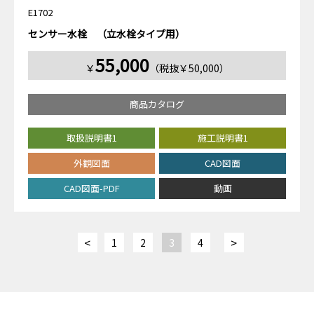
E1702
センサー水栓 （立水栓タイプ用）
55,000
￥
（税抜￥50,000）
商品カタログ
取扱説明書1
施工説明書1
外観図面
CAD図面
CAD図面-PDF
動画
<
>
1
2
3
4