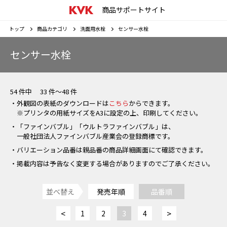
商品サポートサイト
トップ
商品カテゴリ
洗面用水栓
センサー水栓
センサー水栓
54 件中 33 件～48 件
・外観図の表紙のダウンロードは
こちら
からできます。
※プリンタの用紙サイズをA3に設定の上、印刷してください。
・「ファインバブル」「ウルトラファインバブル」は、
一般社団法人ファインバブル産業会の登録商標です。
・バリエーション品番は親品番の商品詳細画面にて確認できます。
・掲載内容は予告なく変更する場合がありますのでご了承ください。
並べ替え
発売年順
品番順
<
>
1
2
3
4