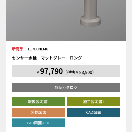
新商品
E1700NLM6
センサー水栓 マットグレー ロング
97,790
￥
（税抜￥88,900）
商品カタログ
取扱説明書1
施工説明書1
外観図面
CAD図面
CAD図面-PDF