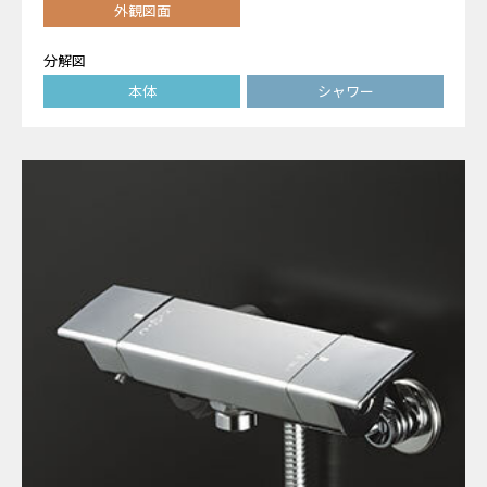
外観図面
分解図
本体
シャワー