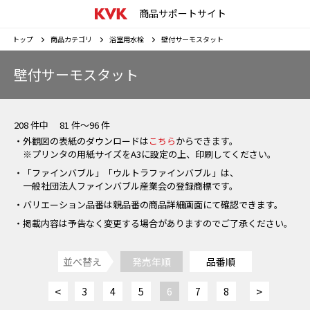
商品サポートサイト
トップ
商品カテゴリ
浴室用水栓
壁付サーモスタット
壁付サーモスタット
208 件中 81 件～96 件
・外観図の表紙のダウンロードは
こちら
からできます。
※プリンタの用紙サイズをA3に設定の上、印刷してください。
・「ファインバブル」「ウルトラファインバブル」は、
一般社団法人ファインバブル産業会の登録商標です。
・バリエーション品番は親品番の商品詳細画面にて確認できます。
・掲載内容は予告なく変更する場合がありますのでご了承ください。
並べ替え
発売年順
品番順
<
>
3
4
5
6
7
8