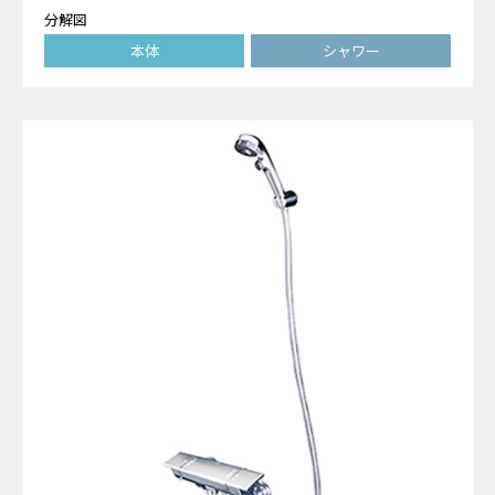
分解図
本体
シャワー