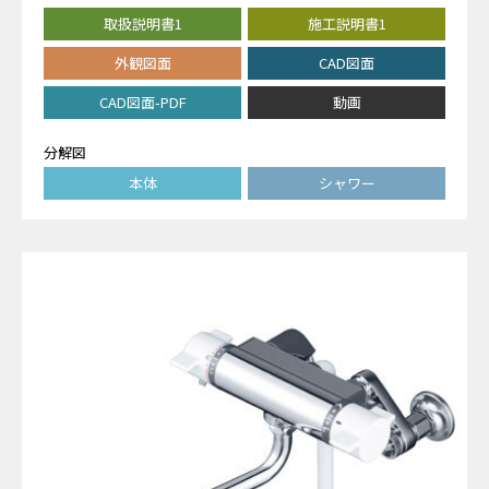
取扱説明書1
施工説明書1
外観図面
CAD図面
CAD図面-PDF
動画
分解図
本体
シャワー