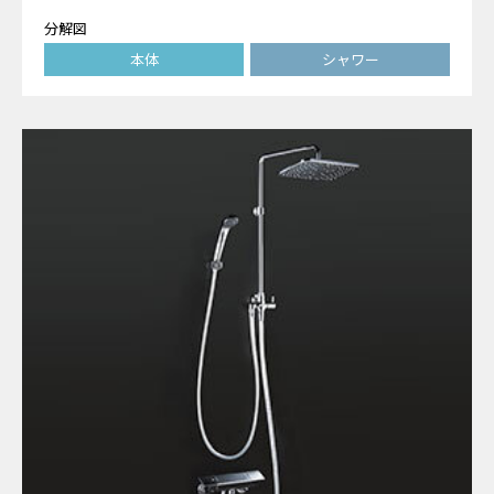
分解図
本体
シャワー