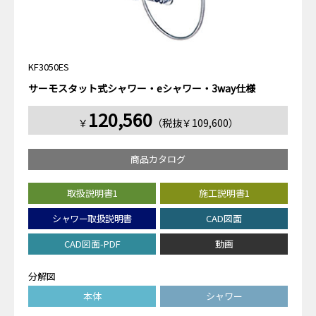
KF3050ES
サーモスタット式シャワー・eシャワー・3way仕様
120,560
￥
（税抜￥109,600）
商品カタログ
取扱説明書1
施工説明書1
シャワー取扱説明書
CAD図面
CAD図面-PDF
動画
分解図
本体
シャワー