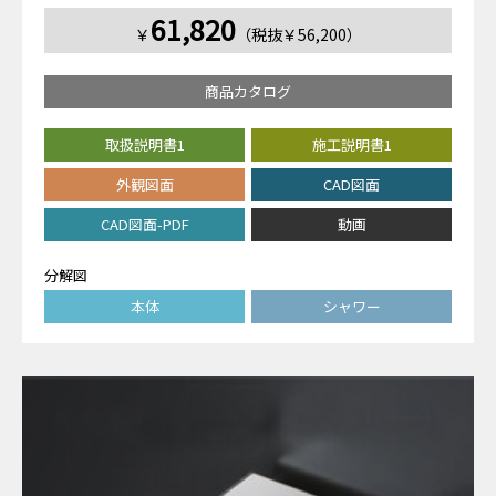
61,820
￥
（税抜￥56,200）
商品カタログ
取扱説明書1
施工説明書1
外観図面
CAD図面
CAD図面-PDF
動画
分解図
本体
シャワー