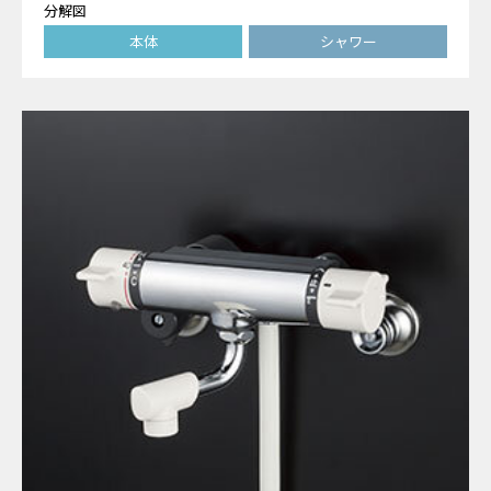
分解図
本体
シャワー