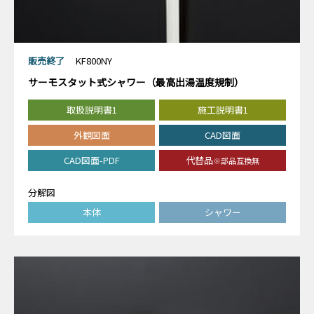
販売終了
KF800NY
サーモスタット式シャワー（最高出湯温度規制）
取扱説明書1
施工説明書1
外観図面
CAD図面
CAD図面-PDF
代替品
※部品互換無
分解図
本体
シャワー