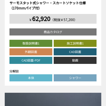
サーモスタット式シャワー・スカートソケット仕様
（170mmパイプ付）
62,920
￥
（税抜￥57,200）
商品カタログ
取扱説明書1
施工説明書1
外観図面
CAD図面
CAD図面-PDF
動画
分解図
本体
シャワー